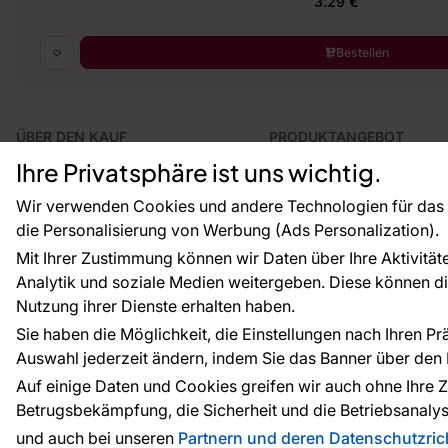
3.29 €
Bestellen
ÜBER DEN KAUF
PRODUKTANGEBOT
Geschäftsbedingungen
Tapeten
Ihre Privatsphäre ist uns wichtig.
Versand und Bezahlung
Fototapeten
Vertragsrücktritt
Leiste
Wir verwenden Cookies und andere Technologien für das o
Reklamationsverfahren
Dekoration
die Personalisierung von Werbung (Ads Personalization).
Rücksendung von Waren
Selbstklebende Folien
Mit Ihrer Zustimmung können wir Daten über Ihre Aktivität
CE-Zertifizierung
Zubehör
Analytik und soziale Medien weitergeben. Diese können die
Großhandel
Tapetenmuster
Raumvisualisierung
Nutzung ihrer Dienste erhalten haben.
Sie haben die Möglichkeit, die Einstellungen nach Ihren P
Auswahl jederzeit ändern, indem Sie das Banner über den L
Zahlungsarten:
Die Zahlungen werde
Auf einige Daten und Cookies greifen wir auch ohne Ihre Z
Betrugsbekämpfung, die Sicherheit und die Betriebsanalys
und auch bei unseren
Partnern und deren Datenschutzrich