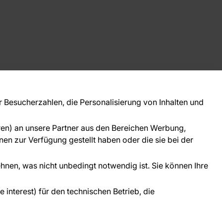
takt
ie Fragen? Wir helfen Ihnen gerne weiter und
Besucherzahlen, die Personalisierung von Inhalten und
 Sie persönlich.
781 95633072
oren) an unsere Partner aus den Bereichen Werbung,
ice@tapeteneshop.de
en zur Verfügung gestellt haben oder die sie bei der
ehnen, was nicht unbedingt notwendig ist. Sie können Ihre
interest) für den technischen Betrieb, die