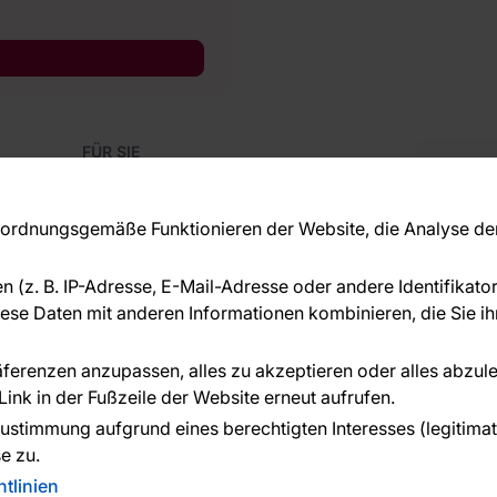
FÜR SIE
Blog
Kon
Referenzen
Haben S
EU-Projekte
rdnungsgemäße Funktionieren der Website, die Analyse der 
beraten
Ratschläge und Tipps
+49 
FAQ
en (z. B. IP-Adresse, E-Mail-Adresse oder andere Identifikat
serv
se Daten mit anderen Informationen kombinieren, die Sie ihn
ÜBER DAS UNTERNEHMEN
Über uns
räferenzen anzupassen, alles zu akzeptieren oder alles abzul
ink in der Fußzeile der Website erneut aufrufen.
n geleistet von:
ustimmung aufgrund eines berechtigten Interesses (legitimate 
e zu.
tlinien