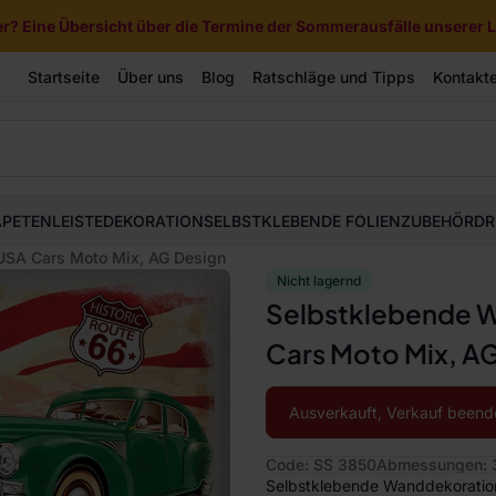
? Eine Übersicht über die Termine der Sommerausfälle unserer Li
Startseite
Über uns
Blog
Ratschläge und Tipps
Kontakt
APETEN
LEISTE
DEKORATION
SELBSTKLEBENDE FOLIEN
ZUBEHÖR
DR
USA Cars Moto Mix, AG Design
Nicht lagernd
Selbstklebende 
Cars Moto Mix, A
Ausverkauft, Verkauf beend
Code: SS 3850
Abmessungen: 
Selbstklebende Wanddekoration