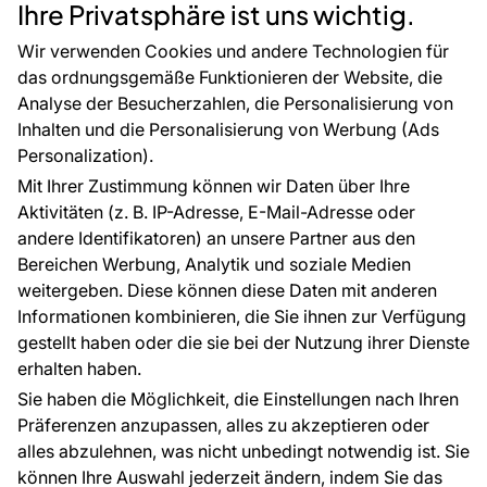
Rücksendung von Waren
Selbstklebende Folien
Ihre Privatsphäre ist uns wichtig.
CE-Zertifizierung
Zubehör
Großhandel
Tapetenmuster
Wir verwenden Cookies und andere Technologien für
Raumvisualisierung
das ordnungsgemäße Funktionieren der Website, die
Analyse der Besucherzahlen, die Personalisierung von
FÜR SIE
ÜBER DAS UNTERNEHMEN
Inhalten und die Personalisierung von Werbung (Ads
Blog
Über uns
Personalization).
Referenzen
Mit Ihrer Zustimmung können wir Daten über Ihre
EU-Projekte
Aktivitäten (z. B. IP-Adresse, E-Mail-Adresse oder
Ratschläge und Tipps
andere Identifikatoren) an unsere Partner aus den
FAQ
Bereichen Werbung, Analytik und soziale Medien
weitergeben. Diese können diese Daten mit anderen
Informationen kombinieren, die Sie ihnen zur Verfügung
Kontakt
gestellt haben oder die sie bei der Nutzung ihrer Dienste
Haben Sie Fragen? Wir helfen Ihnen gerne weiter
erhalten haben.
und beraten Sie persönlich.
Sie haben die Möglichkeit, die Einstellungen nach Ihren
+49 781 95633072
Präferenzen anzupassen, alles zu akzeptieren oder
alles abzulehnen, was nicht unbedingt notwendig ist. Sie
service@tapeteneshop.de
können Ihre Auswahl jederzeit ändern, indem Sie das