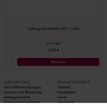
Tiefengrund Beeline 1001, 1 Liter
Auf Lager
3.29 €
Bestellen
ÜBER DEN KAUF
PRODUKTANGEBOT
Geschäftsbedingungen
Tapeten
Versand und Bezahlung
Fototapeten
Vertragsrücktritt
Leiste
Reklamationsverfahren
Dekoration