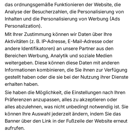
Raumvisualisierung
das ordnungsgemäße Funktionieren der Website, die
Analyse der Besucherzahlen, die Personalisierung von
FÜR SIE
ÜBER DAS UNTERNEHMEN
Inhalten und die Personalisierung von Werbung (Ads
Blog
Über uns
Personalization).
Referenzen
Mit Ihrer Zustimmung können wir Daten über Ihre
EU-Projekte
Aktivitäten (z. B. IP-Adresse, E-Mail-Adresse oder
Ratschläge und Tipps
andere Identifikatoren) an unsere Partner aus den
FAQ
Bereichen Werbung, Analytik und soziale Medien
weitergeben. Diese können diese Daten mit anderen
Informationen kombinieren, die Sie ihnen zur Verfügung
Kontakt
gestellt haben oder die sie bei der Nutzung ihrer Dienste
Haben Sie Fragen? Wir helfen Ihnen gerne weiter
erhalten haben.
und beraten Sie persönlich.
Sie haben die Möglichkeit, die Einstellungen nach Ihren
+49 781 95633072
Präferenzen anzupassen, alles zu akzeptieren oder
alles abzulehnen, was nicht unbedingt notwendig ist. Sie
service@tapeteneshop.de
können Ihre Auswahl jederzeit ändern, indem Sie das
Banner über den Link in der Fußzeile der Website erneut
aufrufen.
Zahlungsarten: