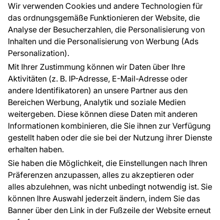
Großhandel
Tapetenmuster
Wir verwenden Cookies und andere Technologien für
Raumvisualisierung
das ordnungsgemäße Funktionieren der Website, die
Analyse der Besucherzahlen, die Personalisierung von
FÜR SIE
ÜBER DAS UNTERNEHMEN
Inhalten und die Personalisierung von Werbung (Ads
Blog
Über uns
Personalization).
Referenzen
Mit Ihrer Zustimmung können wir Daten über Ihre
EU-Projekte
Aktivitäten (z. B. IP-Adresse, E-Mail-Adresse oder
Ratschläge und Tipps
andere Identifikatoren) an unsere Partner aus den
FAQ
Bereichen Werbung, Analytik und soziale Medien
weitergeben. Diese können diese Daten mit anderen
Informationen kombinieren, die Sie ihnen zur Verfügung
Kontakt
gestellt haben oder die sie bei der Nutzung ihrer Dienste
Haben Sie Fragen? Wir helfen Ihnen gerne weiter
erhalten haben.
und beraten Sie persönlich.
Sie haben die Möglichkeit, die Einstellungen nach Ihren
+49 781 95633072
Präferenzen anzupassen, alles zu akzeptieren oder
alles abzulehnen, was nicht unbedingt notwendig ist. Sie
service@tapeteneshop.de
können Ihre Auswahl jederzeit ändern, indem Sie das
Banner über den Link in der Fußzeile der Website erneut