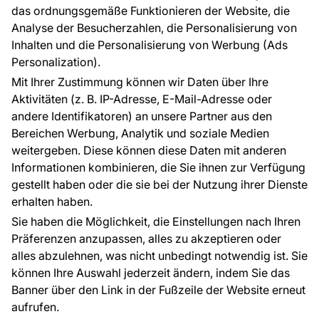
Raumvisualisierung
das ordnungsgemäße Funktionieren der Website, die
Analyse der Besucherzahlen, die Personalisierung von
FÜR SIE
ÜBER DAS UNTERNEHMEN
Inhalten und die Personalisierung von Werbung (Ads
Blog
Über uns
Personalization).
Referenzen
Mit Ihrer Zustimmung können wir Daten über Ihre
EU-Projekte
Aktivitäten (z. B. IP-Adresse, E-Mail-Adresse oder
Ratschläge und Tipps
andere Identifikatoren) an unsere Partner aus den
FAQ
Bereichen Werbung, Analytik und soziale Medien
weitergeben. Diese können diese Daten mit anderen
Informationen kombinieren, die Sie ihnen zur Verfügung
Kontakt
gestellt haben oder die sie bei der Nutzung ihrer Dienste
Haben Sie Fragen? Wir helfen Ihnen gerne weiter
erhalten haben.
und beraten Sie persönlich.
Sie haben die Möglichkeit, die Einstellungen nach Ihren
+49 781 95633072
Präferenzen anzupassen, alles zu akzeptieren oder
alles abzulehnen, was nicht unbedingt notwendig ist. Sie
service@tapeteneshop.de
können Ihre Auswahl jederzeit ändern, indem Sie das
Banner über den Link in der Fußzeile der Website erneut
aufrufen.
Zahlungsarten: