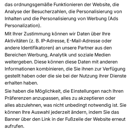
Raumvisualisierung
das ordnungsgemäße Funktionieren der Website, die
Analyse der Besucherzahlen, die Personalisierung von
FÜR SIE
ÜBER DAS UNTERNEHMEN
Inhalten und die Personalisierung von Werbung (Ads
Blog
Über uns
Personalization).
Referenzen
Mit Ihrer Zustimmung können wir Daten über Ihre
EU-Projekte
Aktivitäten (z. B. IP-Adresse, E-Mail-Adresse oder
Ratschläge und Tipps
andere Identifikatoren) an unsere Partner aus den
FAQ
Bereichen Werbung, Analytik und soziale Medien
weitergeben. Diese können diese Daten mit anderen
Informationen kombinieren, die Sie ihnen zur Verfügung
Kontakt
gestellt haben oder die sie bei der Nutzung ihrer Dienste
Haben Sie Fragen? Wir helfen Ihnen gerne weiter
erhalten haben.
und beraten Sie persönlich.
Sie haben die Möglichkeit, die Einstellungen nach Ihren
+49 781 95633072
Präferenzen anzupassen, alles zu akzeptieren oder
alles abzulehnen, was nicht unbedingt notwendig ist. Sie
service@tapeteneshop.de
können Ihre Auswahl jederzeit ändern, indem Sie das
Banner über den Link in der Fußzeile der Website erneut
aufrufen.
Zahlungsarten: