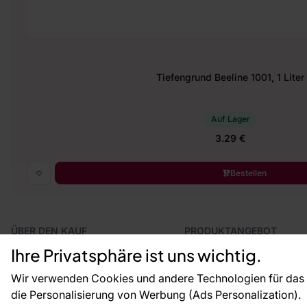
Tiefengrund Beeline 1001, 1 Liter
Auf Lager
3.29 €
Bestellen
ÜBER DEN KAUF
PRODUKTANGEBOT
Geschäftsbedingungen
Tapeten
Ihre Privatsphäre ist uns wichtig.
Versand und Bezahlung
Fototapeten
Vertragsrücktritt
Leiste
Wir verwenden Cookies und andere Technologien für das o
Reklamationsverfahren
Dekoration
die Personalisierung von Werbung (Ads Personalization).
Rücksendung von Waren
Selbstklebende Folien