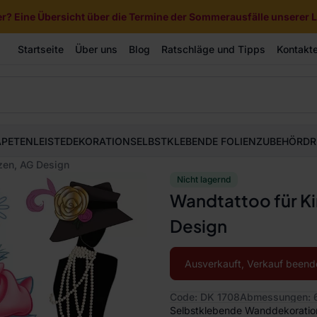
? Eine Übersicht über die Termine der Sommerausfälle unserer Li
Startseite
Über uns
Blog
Ratschläge und Tipps
Kontakt
APETEN
LEISTE
DEKORATION
SELBSTKLEBENDE FOLIEN
ZUBEHÖR
DR
zen, AG Design
Nicht lagernd
Wandtattoo für Ki
Design
Ausverkauft, Verkauf beend
Code: DK 1708
Abmessungen: 6
Selbstklebende Wanddekoration 