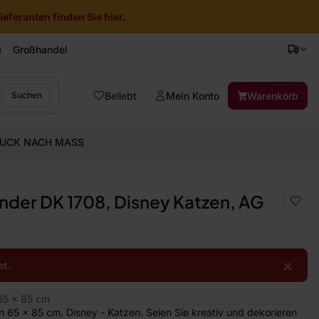
eferanten finden Sie hier.
e
Großhandel
Beliebt
Mein Konto
Warenkorb
Suchen
UCK NACH MASS
nder DK 1708, Disney Katzen, AG
×
et.
5 x 85 cm
65 x 85 cm. Disney - Katzen. Seien Sie kreativ und dekorieren