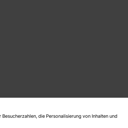
takt
ie Fragen? Wir helfen Ihnen gerne weiter und
Besucherzahlen, die Personalisierung von Inhalten und
 Sie persönlich.
781 95633072