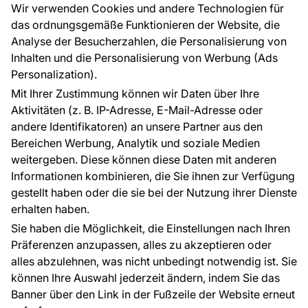
Großhandel
Tapetenmuster
Wir verwenden Cookies und andere Technologien für
Raumvisualisierung
das ordnungsgemäße Funktionieren der Website, die
Analyse der Besucherzahlen, die Personalisierung von
FÜR SIE
ÜBER DAS UNTERNEHMEN
Inhalten und die Personalisierung von Werbung (Ads
Blog
Über uns
Personalization).
Referenzen
Mit Ihrer Zustimmung können wir Daten über Ihre
EU-Projekte
Aktivitäten (z. B. IP-Adresse, E-Mail-Adresse oder
Ratschläge und Tipps
andere Identifikatoren) an unsere Partner aus den
FAQ
Bereichen Werbung, Analytik und soziale Medien
weitergeben. Diese können diese Daten mit anderen
Informationen kombinieren, die Sie ihnen zur Verfügung
Kontakt
gestellt haben oder die sie bei der Nutzung ihrer Dienste
Haben Sie Fragen? Wir helfen Ihnen gerne weiter
erhalten haben.
und beraten Sie persönlich.
Sie haben die Möglichkeit, die Einstellungen nach Ihren
+49 781 95633072
Präferenzen anzupassen, alles zu akzeptieren oder
alles abzulehnen, was nicht unbedingt notwendig ist. Sie
service@tapeteneshop.de
können Ihre Auswahl jederzeit ändern, indem Sie das
Banner über den Link in der Fußzeile der Website erneut