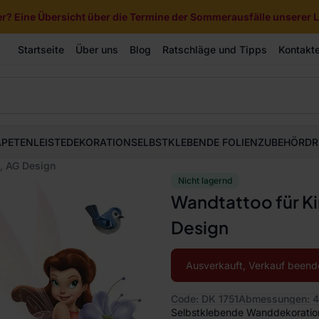
? Eine Übersicht über die Termine der Sommerausfälle unserer Li
Startseite
Über uns
Blog
Ratschläge und Tipps
Kontakt
APETEN
LEISTE
DEKORATION
SELBSTKLEBENDE FOLIEN
ZUBEHÖR
DR
n, AG Design
Nicht lagernd
Wandtattoo für Ki
Design
Ausverkauft, Verkauf beend
Code: DK 1751
Abmessungen: 4
Selbstklebende Wanddekoration 