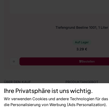
Tiefengrund Beeline 1001, 1 Liter
Auf Lager
3.29 €
Bestellen
ÜBER DEN KAUF
PRODUKTANGEBOT
Geschäftsbedingungen
Tapeten
Ihre Privatsphäre ist uns wichtig.
Versand und Bezahlung
Fototapeten
Vertragsrücktritt
Leiste
Wir verwenden Cookies und andere Technologien für das o
Reklamationsverfahren
Dekoration
die Personalisierung von Werbung (Ads Personalization).
Rücksendung von Waren
Selbstklebende Folien