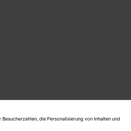
takt
ie Fragen? Wir helfen Ihnen gerne weiter und
Besucherzahlen, die Personalisierung von Inhalten und
 Sie persönlich.
781 95633072