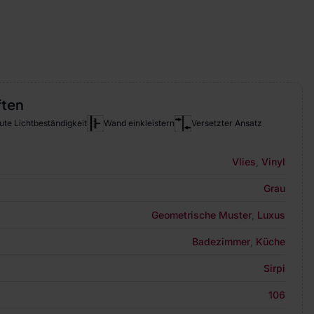
ften
ute Lichtbeständigkeit
Wand einkleistern
Versetzter Ansatz
Vlies
,
Vinyl
Grau
Geometrische Muster
,
Luxus
Badezimmer
,
Küche
Sirpi
106