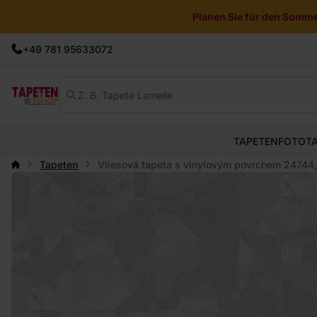
Planen Sie für den Sommer
+49 781 95633072
TAPETEN
FOTOT
Tapeten
Vliesová tapeta s vinylovým povrchem 24744, 