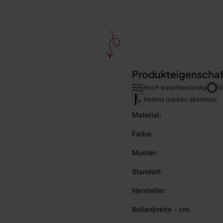
Produkteigenscha
Hoch waschbeständig
G
Restlos trocken abziehbar
Material:
Farbe:
Muster:
Standort:
Hersteller:
Rollenbreite - cm: