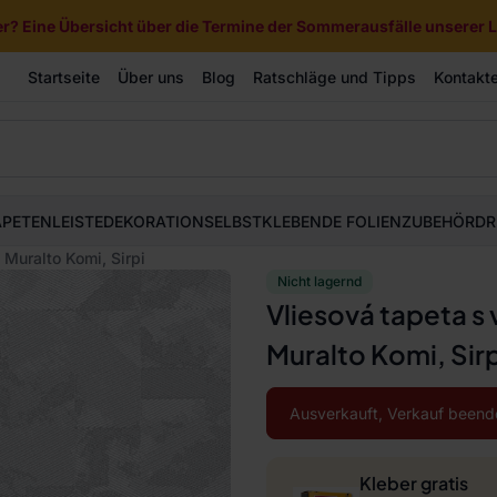
? Eine Übersicht über die Termine der Sommerausfälle unserer Li
Startseite
Über uns
Blog
Ratschläge und Tipps
Kontakt
APETEN
LEISTE
DEKORATION
SELBSTKLEBENDE FOLIEN
ZUBEHÖR
DR
Muralto Komi, Sirpi
Nicht lagernd
Vliesová tapeta 
Muralto Komi, Sirp
Ausverkauft, Verkauf beend
Kleber gratis