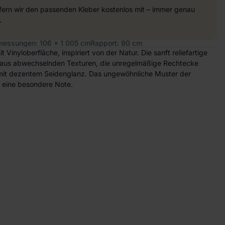
efern wir den passenden Kleber kostenlos mit – immer genau
.
essungen: 106 x 1 005 cm
Rapport: 90 cm
t Vinyloberfläche, inspiriert von der Natur. Die sanft reliefartige
 aus abwechselnden Texturen, die unregelmäßige Rechtecke
 mit dezentem Seidenglanz. Das ungewöhnliche Muster der
r eine besondere Note.