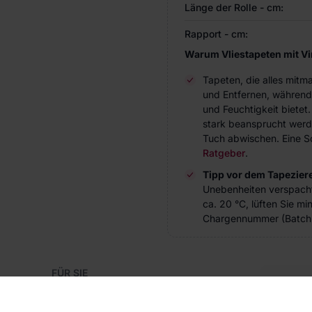
Länge der Rolle - cm:
Rapport - cm:
Warum Vliestapeten mit V
Tapeten, die alles mitm
und Entfernen, während
und Feuchtigkeit bietet
stark beansprucht werde
Tuch abwischen. Eine Sc
Ratgeber
.
Tipp vor dem Tapezier
Unebenheiten verspach
ca. 20 °C, lüften Sie m
Chargennummer (Batch 
FÜR SIE
Blog
Kon
Referenzen
Haben S