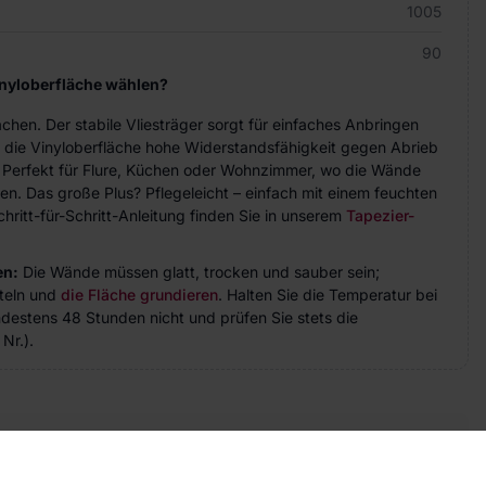
1005
90
inyloberfläche wählen?
achen. Der stabile Vliesträger sorgt für einfaches Anbringen
 die Vinyloberfläche hohe Widerstandsfähigkeit gegen Abrieb
. Perfekt für Flure, Küchen oder Wohnzimmer, wo die Wände
n. Das große Plus? Pflegeleicht – einfach mit einem feuchten
hritt-für-Schritt-Anleitung finden Sie in unserem
Tapezier-
en:
Die Wände müssen glatt, trocken und sauber sein;
teln und
die Fläche grundieren
. Halten Sie die Temperatur bei
indestens 48 Stunden nicht und prüfen Sie stets die
Nr.).
takt
ie Fragen? Wir helfen Ihnen gerne weiter und