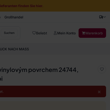
eferanten finden Sie hier.
e
Großhandel
Beliebt
Mein Konto
Warenkorb
Suchen
UCK NACH MASS
s vinylovým povrchem 24744,
i
×
et.