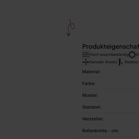
Produkteigenscha
Hoch waschbeständig
G
Gerader Ansatz
Restlos
Material:
Farbe:
Muster:
Standort:
Hersteller:
Rollenbreite - cm: