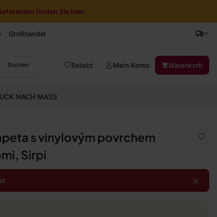
eferanten finden Sie hier.
e
Großhandel
Beliebt
Mein Konto
Warenkorb
Suchen
UCK NACH MASS
tapeta s vinylovým povrchem
mi, Sirpi
×
et.