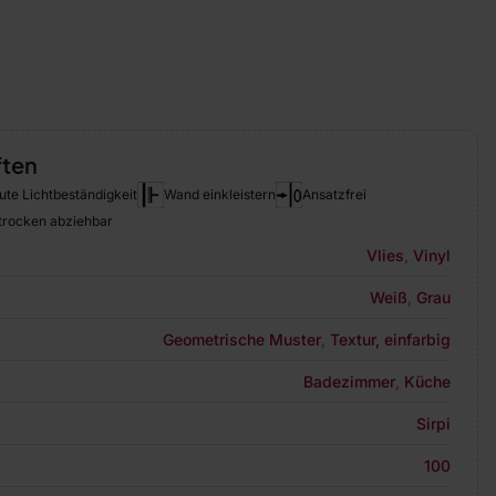
ften
ute Lichtbeständigkeit
Wand einkleistern
Ansatzfrei
 trocken abziehbar
Vlies
,
Vinyl
Weiß
,
Grau
Geometrische Muster
,
Textur, einfarbig
Badezimmer
,
Küche
Sirpi
100