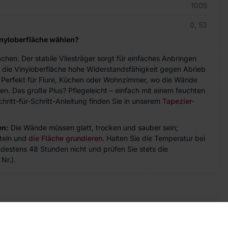
1005
0, 53
inyloberfläche wählen?
achen. Der stabile Vliesträger sorgt für einfaches Anbringen
 die Vinyloberfläche hohe Widerstandsfähigkeit gegen Abrieb
. Perfekt für Flure, Küchen oder Wohnzimmer, wo die Wände
n. Das große Plus? Pflegeleicht – einfach mit einem feuchten
hritt-für-Schritt-Anleitung finden Sie in unserem
Tapezier-
en:
Die Wände müssen glatt, trocken und sauber sein;
teln und
die Fläche grundieren
. Halten Sie die Temperatur bei
indestens 48 Stunden nicht und prüfen Sie stets die
Nr.).
takt
ie Fragen? Wir helfen Ihnen gerne weiter und