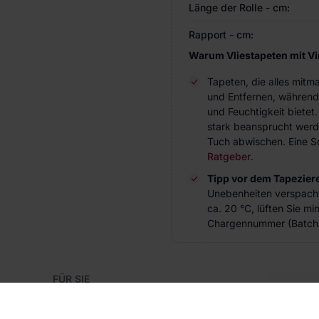
Länge der Rolle - cm:
Rapport - cm:
Warum Vliestapeten mit V
Tapeten, die alles mitm
und Entfernen, während
und Feuchtigkeit bietet
stark beansprucht werde
Tuch abwischen. Eine Sc
Ratgeber
.
Tipp vor dem Tapezier
Unebenheiten verspach
ca. 20 °C, lüften Sie m
Chargennummer (Batch 
FÜR SIE
Blog
Kon
Referenzen
Haben S