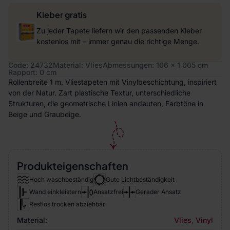
Kleber gratis
Zu jeder Tapete liefern wir den passenden Kleber
kostenlos mit – immer genau die richtige Menge.
Code: 24732
Material: Vlies
Abmessungen: 106 x 1 005 cm
Rapport: 0 cm
Rollenbreite 1 m. Vliestapeten mit Vinylbeschichtung, inspiriert
von der Natur. Zart plastische Textur, unterschiedliche
Strukturen, die geometrische Linien andeuten, Farbtöne in
Beige und Graubeige.
Produkteigenschaften
Hoch waschbeständig
Gute Lichtbeständigkeit
Wand einkleistern
Ansatzfrei
Gerader Ansatz
Restlos trocken abziehbar
Material:
Vlies
,
Vinyl