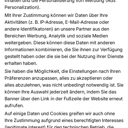
Inhalten und die Personalisierung von Werbung (Ads
Blog
Über uns
Personalization).
Referenzen
Mit Ihrer Zustimmung können wir Daten über Ihre
EU-Projekte
Aktivitäten (z. B. IP-Adresse, E-Mail-Adresse oder
Ratschläge und Tipps
andere Identifikatoren) an unsere Partner aus den
FAQ
Bereichen Werbung, Analytik und soziale Medien
weitergeben. Diese können diese Daten mit anderen
Informationen kombinieren, die Sie ihnen zur Verfügung
Kontakt
gestellt haben oder die sie bei der Nutzung ihrer Dienste
Haben Sie Fragen? Wir helfen Ihnen gerne weiter
erhalten haben.
und beraten Sie persönlich.
Sie haben die Möglichkeit, die Einstellungen nach Ihren
+49 781 95633072
Präferenzen anzupassen, alles zu akzeptieren oder
alles abzulehnen, was nicht unbedingt notwendig ist. Sie
service@tapeteneshop.de
können Ihre Auswahl jederzeit ändern, indem Sie das
Banner über den Link in der Fußzeile der Website erneut
aufrufen.
Zahlungsarten:
Auf einige Daten und Cookies greifen wir auch ohne
Die Zahlungen werden geleistet von:
Ihre Zustimmung aufgrund eines berechtigten Interesses
(legitimate interest) für den technischen Betrieb, die