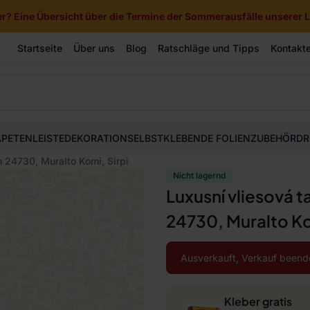
? Eine Übersicht über die Termine der Sommerausfälle unserer Li
Startseite
Über uns
Blog
Ratschläge und Tipps
Kontakt
APETEN
LEISTE
DEKORATION
SELBSTKLEBENDE FOLIEN
ZUBEHÖR
DR
 24730, Muralto Komi, Sirpi
Nicht lagernd
Luxusní vliesová 
24730, Muralto Ko
Ausverkauft, Verkauf beend
Kleber gratis