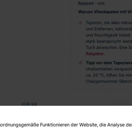
Rapport - cm:
Warum Vliestapeten mit V
Tapeten, die alles mitm
und Entfernen, während
und Feuchtigkeit bietet
stark beansprucht werde
Tuch abwischen. Eine Sc
Ratgeber
.
Tipp vor dem Tapezier
Unebenheiten verspach
ca. 20 °C, lüften Sie m
Chargennummer (Batch 
FÜR SIE
Blog
Kon
Referenzen
Haben S
EU-Projekte
rdnungsgemäße Funktionieren der Website, die Analyse der 
beraten
Ratschläge und Tipps