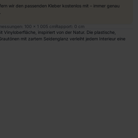
efern wir den passenden Kleber kostenlos mit – immer genau
.
essungen: 100 x 1 005 cm
Rapport: 0 cm
t Vinyloberfläche, inspiriert von der Natur. Die plastische,
Grautönen mit zartem Seidenglanz verleiht jedem Interieur eine