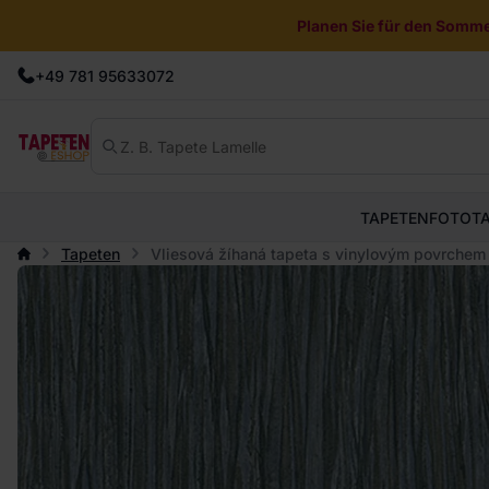
Planen Sie für den Sommer
+49 781 95633072
TAPETEN
FOTOT
Tapeten
Vliesová žíhaná tapeta s vinylovým povrchem 