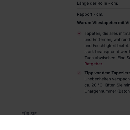
Länge der Rolle - cm:
Rapport - cm:
Warum Vliestapeten mit V
Tapeten, die alles mitm
und Entfernen, während
und Feuchtigkeit bietet
stark beansprucht werde
Tuch abwischen. Eine Sc
Ratgeber
.
Tipp vor dem Tapezier
Unebenheiten verspach
ca. 20 °C, lüften Sie m
Chargennummer (Batch 
FÜR SIE
Blog
Kon
Referenzen
Haben S