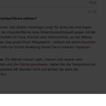
1005
0, 53
inyloberfläche wählen?
achen. Der stabile Vliesträger sorgt für einfaches Anbringen
 die Vinyloberfläche hohe Widerstandsfähigkeit gegen Abrieb
. Perfekt für Flure, Küchen oder Wohnzimmer, wo die Wände
n. Das große Plus? Pflegeleicht – einfach mit einem feuchten
hritt-für-Schritt-Anleitung finden Sie in unserem
Tapezier-
en:
Die Wände müssen glatt, trocken und sauber sein;
teln und
die Fläche grundieren
. Halten Sie die Temperatur bei
indestens 48 Stunden nicht und prüfen Sie stets die
Nr.).
takt
ie Fragen? Wir helfen Ihnen gerne weiter und