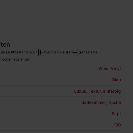
ften
ute Lichtbeständigkeit
Wand einkleistern
Ansatzfrei
 trocken abziehbar
Vlies
,
Vinyl
Blau
Luxus
,
Textur, einfarbig
Badezimmer
,
Küche
Sirpi
100