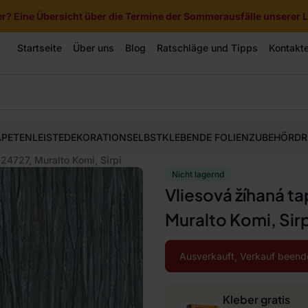
? Eine Übersicht über die Termine der Sommerausfälle unserer Li
Startseite
Über uns
Blog
Ratschläge und Tipps
Kontakt
APETEN
LEISTE
DEKORATION
SELBSTKLEBENDE FOLIEN
ZUBEHÖR
DR
24727, Muralto Komi, Sirpi
Nicht lagernd
Vliesová žíhaná t
Muralto Komi, Sirp
Ausverkauft, Verkauf beend
Kleber gratis