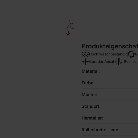
Produkteigenscha
Hoch waschbeständig
G
Gerader Ansatz
Restlos
Material:
Farbe:
Muster:
Standort:
Hersteller:
Rollenbreite - cm: