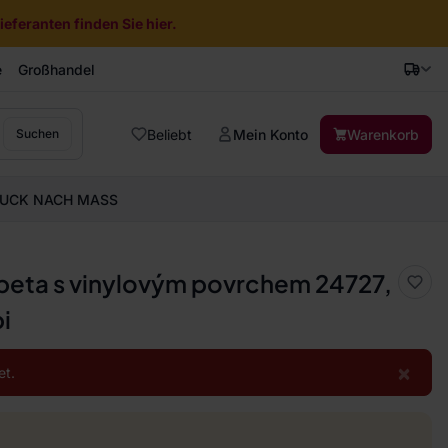
eferanten finden Sie hier.
e
Großhandel
Beliebt
Mein Konto
Warenkorb
Suchen
UCK NACH MASS
apeta s vinylovým povrchem 24727,
i
×
et.