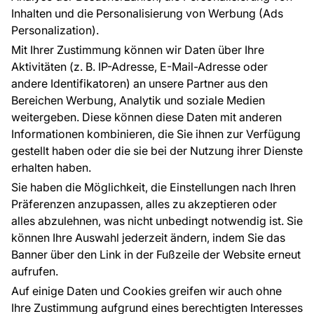
FÜR SIE
ÜBER DAS UNTERNEHMEN
Inhalten und die Personalisierung von Werbung (Ads
Blog
Über uns
Personalization).
Referenzen
Mit Ihrer Zustimmung können wir Daten über Ihre
EU-Projekte
Aktivitäten (z. B. IP-Adresse, E-Mail-Adresse oder
Ratschläge und Tipps
andere Identifikatoren) an unsere Partner aus den
FAQ
Bereichen Werbung, Analytik und soziale Medien
weitergeben. Diese können diese Daten mit anderen
Informationen kombinieren, die Sie ihnen zur Verfügung
Kontakt
gestellt haben oder die sie bei der Nutzung ihrer Dienste
Haben Sie Fragen? Wir helfen Ihnen gerne weiter
erhalten haben.
und beraten Sie persönlich.
Sie haben die Möglichkeit, die Einstellungen nach Ihren
+49 781 95633072
Präferenzen anzupassen, alles zu akzeptieren oder
alles abzulehnen, was nicht unbedingt notwendig ist. Sie
service@tapeteneshop.de
können Ihre Auswahl jederzeit ändern, indem Sie das
Banner über den Link in der Fußzeile der Website erneut
aufrufen.
Zahlungsarten:
Auf einige Daten und Cookies greifen wir auch ohne
Die Zahlungen werden geleistet von:
Ihre Zustimmung aufgrund eines berechtigten Interesses