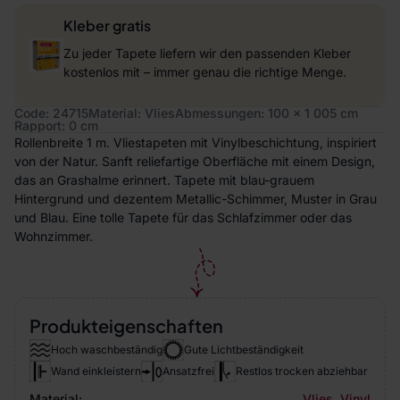
Kleber gratis
Zu jeder Tapete liefern wir den passenden Kleber
kostenlos mit – immer genau die richtige Menge.
Code: 24715
Material: Vlies
Abmessungen: 100 x 1 005 cm
Rapport: 0 cm
Rollenbreite 1 m. Vliestapeten mit Vinylbeschichtung, inspiriert
von der Natur. Sanft reliefartige Oberfläche mit einem Design,
das an Grashalme erinnert. Tapete mit blau-grauem
Hintergrund und dezentem Metallic-Schimmer, Muster in Grau
und Blau. Eine tolle Tapete für das Schlafzimmer oder das
Wohnzimmer.
Produkteigenschaften
Hoch waschbeständig
Gute Lichtbeständigkeit
Wand einkleistern
Ansatzfrei
Restlos trocken abziehbar
Material:
Vlies
,
Vinyl