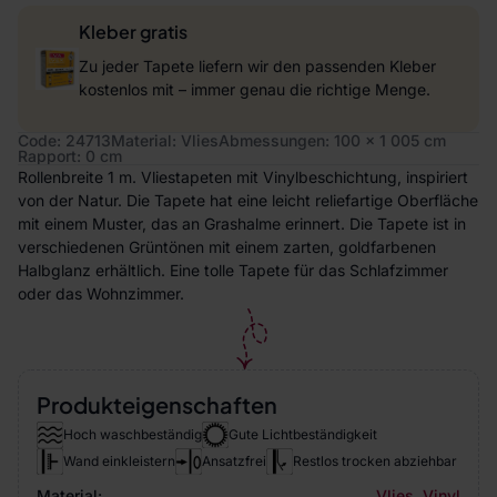
Kleber gratis
Zu jeder Tapete liefern wir den passenden Kleber
kostenlos mit – immer genau die richtige Menge.
Code: 24713
Material: Vlies
Abmessungen: 100 x 1 005 cm
Rapport: 0 cm
Rollenbreite 1 m. Vliestapeten mit Vinylbeschichtung, inspiriert
von der Natur. Die Tapete hat eine leicht reliefartige Oberfläche
mit einem Muster, das an Grashalme erinnert. Die Tapete ist in
verschiedenen Grüntönen mit einem zarten, goldfarbenen
Halbglanz erhältlich. Eine tolle Tapete für das Schlafzimmer
oder das Wohnzimmer.
Produkteigenschaften
Hoch waschbeständig
Gute Lichtbeständigkeit
Wand einkleistern
Ansatzfrei
Restlos trocken abziehbar
Material:
Vlies
,
Vinyl