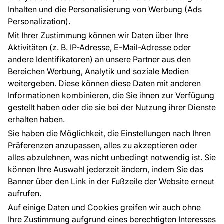
FÜR SIE
ÜBER DAS UNTERNEHMEN
Inhalten und die Personalisierung von Werbung (Ads
Blog
Über uns
Personalization).
Referenzen
Mit Ihrer Zustimmung können wir Daten über Ihre
EU-Projekte
Aktivitäten (z. B. IP-Adresse, E-Mail-Adresse oder
Ratschläge und Tipps
andere Identifikatoren) an unsere Partner aus den
FAQ
Bereichen Werbung, Analytik und soziale Medien
weitergeben. Diese können diese Daten mit anderen
Informationen kombinieren, die Sie ihnen zur Verfügung
Kontakt
gestellt haben oder die sie bei der Nutzung ihrer Dienste
Haben Sie Fragen? Wir helfen Ihnen gerne weiter
erhalten haben.
und beraten Sie persönlich.
Sie haben die Möglichkeit, die Einstellungen nach Ihren
+49 781 95633072
Präferenzen anzupassen, alles zu akzeptieren oder
alles abzulehnen, was nicht unbedingt notwendig ist. Sie
service@tapeteneshop.de
können Ihre Auswahl jederzeit ändern, indem Sie das
Banner über den Link in der Fußzeile der Website erneut
aufrufen.
Zahlungsarten:
Auf einige Daten und Cookies greifen wir auch ohne
Die Zahlungen werden geleistet von:
Ihre Zustimmung aufgrund eines berechtigten Interesses