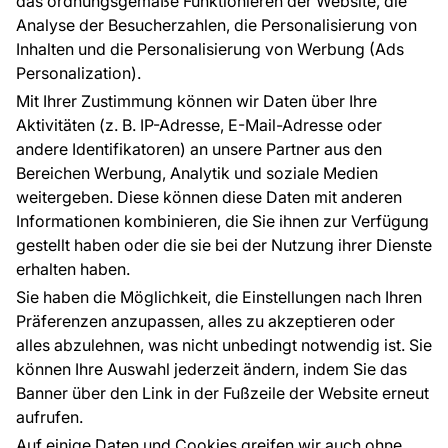
das ordnungsgemäße Funktionieren der Website, die
Analyse der Besucherzahlen, die Personalisierung von
FÜR SIE
ÜBER DAS UNTERNEHMEN
Inhalten und die Personalisierung von Werbung (Ads
Blog
Über uns
Personalization).
Referenzen
Mit Ihrer Zustimmung können wir Daten über Ihre
EU-Projekte
Aktivitäten (z. B. IP-Adresse, E-Mail-Adresse oder
Ratschläge und Tipps
andere Identifikatoren) an unsere Partner aus den
FAQ
Bereichen Werbung, Analytik und soziale Medien
weitergeben. Diese können diese Daten mit anderen
Informationen kombinieren, die Sie ihnen zur Verfügung
Kontakt
gestellt haben oder die sie bei der Nutzung ihrer Dienste
Haben Sie Fragen? Wir helfen Ihnen gerne weiter
erhalten haben.
und beraten Sie persönlich.
Sie haben die Möglichkeit, die Einstellungen nach Ihren
+49 781 95633072
Präferenzen anzupassen, alles zu akzeptieren oder
alles abzulehnen, was nicht unbedingt notwendig ist. Sie
service@tapeteneshop.de
können Ihre Auswahl jederzeit ändern, indem Sie das
Banner über den Link in der Fußzeile der Website erneut
aufrufen.
Zahlungsarten:
Auf einige Daten und Cookies greifen wir auch ohne