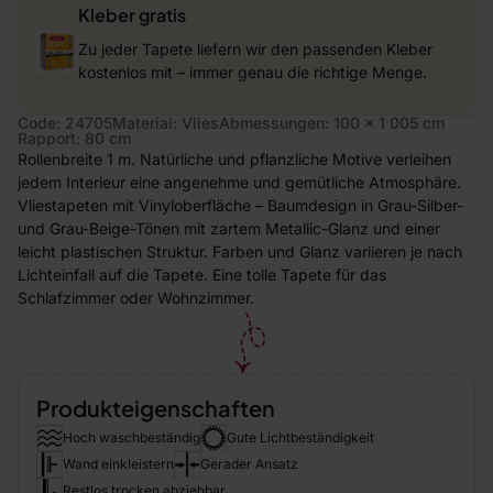
Kleber gratis
Zu jeder Tapete liefern wir den passenden Kleber
kostenlos mit – immer genau die richtige Menge.
Code: 24705
Material: Vlies
Abmessungen: 100 x 1 005 cm
Rapport: 80 cm
Rollenbreite 1 m. Natürliche und pflanzliche Motive verleihen
jedem Interieur eine angenehme und gemütliche Atmosphäre.
Vliestapeten mit Vinyloberfläche – Baumdesign in Grau-Silber-
und Grau-Beige-Tönen mit zartem Metallic-Glanz und einer
leicht plastischen Struktur. Farben und Glanz variieren je nach
Lichteinfall auf die Tapete. Eine tolle Tapete für das
Schlafzimmer oder Wohnzimmer.
Produkteigenschaften
Hoch waschbeständig
Gute Lichtbeständigkeit
Wand einkleistern
Gerader Ansatz
Restlos trocken abziehbar