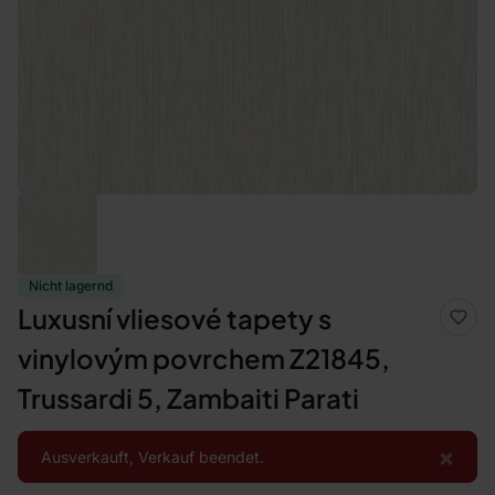
Nicht lagernd
Luxusní vliesové tapety s
vinylovým povrchem Z21845,
Trussardi 5, Zambaiti Parati
×
Ausverkauft, Verkauf beendet.