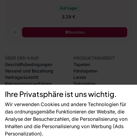
Auf Lager
3.29 €
Bestellen
ÜBER DEN KAUF
PRODUKTANGEBOT
Geschäftsbedingungen
Tapeten
Versand und Bezahlung
Fototapeten
Vertragsrücktritt
Leiste
Reklamationsverfahren
Dekoration
Rücksendung von Waren
Selbstklebende Folien
Ihre Privatsphäre ist uns wichtig.
CE-Zertifizierung
Zubehör
Großhandel
Tapetenmuster
Wir verwenden Cookies und andere Technologien für
Raumvisualisierung
das ordnungsgemäße Funktionieren der Website, die
Analyse der Besucherzahlen, die Personalisierung von
FÜR SIE
ÜBER DAS UNTERNEHMEN
Inhalten und die Personalisierung von Werbung (Ads
Blog
Über uns
Personalization).