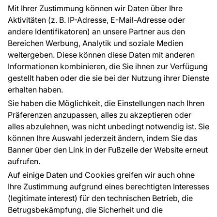
Referenzen
Mit Ihrer Zustimmung können wir Daten über Ihre
EU-Projekte
Aktivitäten (z. B. IP-Adresse, E-Mail-Adresse oder
Ratschläge und Tipps
andere Identifikatoren) an unsere Partner aus den
FAQ
Bereichen Werbung, Analytik und soziale Medien
weitergeben. Diese können diese Daten mit anderen
Informationen kombinieren, die Sie ihnen zur Verfügung
Kontakt
gestellt haben oder die sie bei der Nutzung ihrer Dienste
Haben Sie Fragen? Wir helfen Ihnen gerne weiter
erhalten haben.
und beraten Sie persönlich.
Sie haben die Möglichkeit, die Einstellungen nach Ihren
+49 781 95633072
Präferenzen anzupassen, alles zu akzeptieren oder
alles abzulehnen, was nicht unbedingt notwendig ist. Sie
service@tapeteneshop.de
können Ihre Auswahl jederzeit ändern, indem Sie das
Banner über den Link in der Fußzeile der Website erneut
aufrufen.
Zahlungsarten:
Auf einige Daten und Cookies greifen wir auch ohne
Die Zahlungen werden geleistet von:
Ihre Zustimmung aufgrund eines berechtigten Interesses
(legitimate interest) für den technischen Betrieb, die
Betrugsbekämpfung, die Sicherheit und die