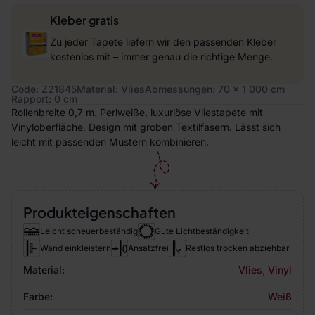
Kleber gratis
Zu jeder Tapete liefern wir den passenden Kleber
kostenlos mit – immer genau die richtige Menge.
Code: Z21845
Material: Vlies
Abmessungen: 70 x 1 000 cm
Rapport: 0 cm
Rollenbreite 0,7 m. Perlweiße, luxuriöse Vliestapete mit
Vinyloberfläche, Design mit groben Textilfasern. Lässt sich
leicht mit passenden Mustern kombinieren.
Produkteigenschaften
Leicht scheuerbeständig
Gute Lichtbeständigkeit
Wand einkleistern
Ansatzfrei
Restlos trocken abziehbar
Material:
Vlies
,
Vinyl
Farbe:
Weiß