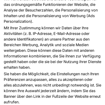
Raumvisualisierung
Tapetenmuster
das ordnungsgemäße Funktionieren der Website, die
Analyse der Besucherzahlen, die Personalisierung von
FÜR SIE
ÜBER DAS UNTERNEHMEN
Inhalten und die Personalisierung von Werbung (Ads
Blog
Über uns
Personalization).
Referenzen
Mit Ihrer Zustimmung können wir Daten über Ihre
EU-Projekte
Aktivitäten (z. B. IP-Adresse, E-Mail-Adresse oder
Ratschläge und Tipps
andere Identifikatoren) an unsere Partner aus den
FAQ
Bereichen Werbung, Analytik und soziale Medien
weitergeben. Diese können diese Daten mit anderen
Informationen kombinieren, die Sie ihnen zur Verfügung
Kontakt
gestellt haben oder die sie bei der Nutzung ihrer Dienste
Haben Sie Fragen? Wir helfen Ihnen gerne weiter
erhalten haben.
und beraten Sie persönlich.
Sie haben die Möglichkeit, die Einstellungen nach Ihren
+49 781 95633072
Präferenzen anzupassen, alles zu akzeptieren oder
alles abzulehnen, was nicht unbedingt notwendig ist. Sie
service@tapeteneshop.de
können Ihre Auswahl jederzeit ändern, indem Sie das
Banner über den Link in der Fußzeile der Website erneut
aufrufen.
Zahlungsarten: