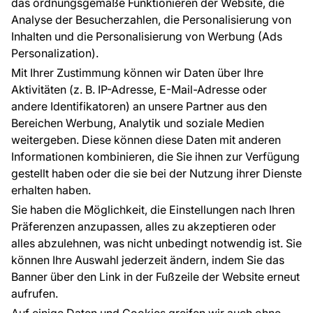
das ordnungsgemäße Funktionieren der Website, die
Analyse der Besucherzahlen, die Personalisierung von
FÜR SIE
ÜBER DAS UNTERNEHMEN
Inhalten und die Personalisierung von Werbung (Ads
Blog
Über uns
Personalization).
Referenzen
Mit Ihrer Zustimmung können wir Daten über Ihre
EU-Projekte
Aktivitäten (z. B. IP-Adresse, E-Mail-Adresse oder
Ratschläge und Tipps
andere Identifikatoren) an unsere Partner aus den
FAQ
Bereichen Werbung, Analytik und soziale Medien
weitergeben. Diese können diese Daten mit anderen
Informationen kombinieren, die Sie ihnen zur Verfügung
Kontakt
gestellt haben oder die sie bei der Nutzung ihrer Dienste
Haben Sie Fragen? Wir helfen Ihnen gerne weiter
erhalten haben.
und beraten Sie persönlich.
Sie haben die Möglichkeit, die Einstellungen nach Ihren
+49 781 95633072
Präferenzen anzupassen, alles zu akzeptieren oder
alles abzulehnen, was nicht unbedingt notwendig ist. Sie
service@tapeteneshop.de
können Ihre Auswahl jederzeit ändern, indem Sie das
Banner über den Link in der Fußzeile der Website erneut
aufrufen.
Zahlungsarten: