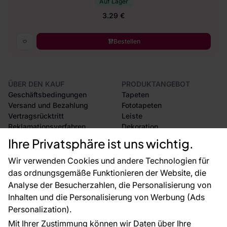
Auf Lager
3.29 €
Bestellen
ÜBER DEN KAUF
PRODUKTANGEBOT
Geschäftsbedingungen
Tapeten
Versand und Bezahlung
Fototapeten
Vertragsrücktritt
Leiste
Reklamationsverfahren
Dekoration
Rücksendung von Waren
Selbstklebende Folien
Ihre Privatsphäre ist uns wichtig.
CE-Zertifizierung
Zubehör
Großhandel
Tapetenmuster
Wir verwenden Cookies und andere Technologien für
Raumvisualisierung
das ordnungsgemäße Funktionieren der Website, die
Analyse der Besucherzahlen, die Personalisierung von
FÜR SIE
ÜBER DAS UNTERNEHMEN
Inhalten und die Personalisierung von Werbung (Ads
Blog
Über uns
Personalization).
Referenzen
Mit Ihrer Zustimmung können wir Daten über Ihre