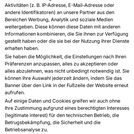
EU-Projekte
Aktivitäten (z. B. IP-Adresse, E-Mail-Adresse oder
Ratschläge und Tipps
andere Identifikatoren) an unsere Partner aus den
FAQ
Bereichen Werbung, Analytik und soziale Medien
weitergeben. Diese können diese Daten mit anderen
Informationen kombinieren, die Sie ihnen zur Verfügung
Kontakt
gestellt haben oder die sie bei der Nutzung ihrer Dienste
Haben Sie Fragen? Wir helfen Ihnen gerne weiter
erhalten haben.
und beraten Sie persönlich.
Sie haben die Möglichkeit, die Einstellungen nach Ihren
+49 781 95633072
Präferenzen anzupassen, alles zu akzeptieren oder
alles abzulehnen, was nicht unbedingt notwendig ist. Sie
service@tapeteneshop.de
können Ihre Auswahl jederzeit ändern, indem Sie das
Banner über den Link in der Fußzeile der Website erneut
aufrufen.
Zahlungsarten:
Auf einige Daten und Cookies greifen wir auch ohne
Die Zahlungen werden geleistet von:
Ihre Zustimmung aufgrund eines berechtigten Interesses
(legitimate interest) für den technischen Betrieb, die
Betrugsbekämpfung, die Sicherheit und die
Betriebsanalyse zu.
Schutz personenbezogener Daten
Cookies