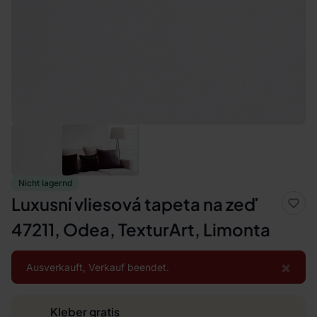
Nicht lagernd
Luxusní vliesová tapeta na zeď
47211, Odea, TexturArt, Limonta
×
Ausverkauft, Verkauf beendet.
Kleber gratis