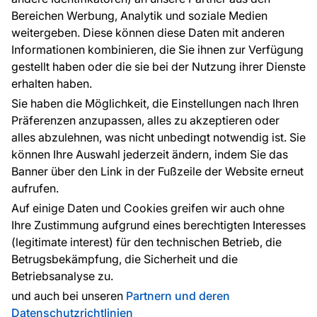
FAQ
Bereichen Werbung, Analytik und soziale Medien
weitergeben. Diese können diese Daten mit anderen
Informationen kombinieren, die Sie ihnen zur Verfügung
Kontakt
gestellt haben oder die sie bei der Nutzung ihrer Dienste
Haben Sie Fragen? Wir helfen Ihnen gerne weiter
erhalten haben.
und beraten Sie persönlich.
Sie haben die Möglichkeit, die Einstellungen nach Ihren
+49 781 95633072
Präferenzen anzupassen, alles zu akzeptieren oder
alles abzulehnen, was nicht unbedingt notwendig ist. Sie
service@tapeteneshop.de
können Ihre Auswahl jederzeit ändern, indem Sie das
Banner über den Link in der Fußzeile der Website erneut
aufrufen.
Zahlungsarten:
Auf einige Daten und Cookies greifen wir auch ohne
Die Zahlungen werden geleistet von:
Ihre Zustimmung aufgrund eines berechtigten Interesses
(legitimate interest) für den technischen Betrieb, die
Betrugsbekämpfung, die Sicherheit und die
Betriebsanalyse zu.
Schutz personenbezogener Daten
Cookies
und auch bei unseren
Partnern und deren
Datenschutzrichtlinien