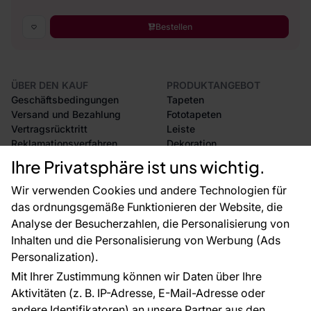
Bestellen
ÜBER DEN KAUF
PRODUKTANGEBOT
Geschäftsbedingungen
Tapeten
Versand und Bezahlung
Fototapeten
Vertragsrücktritt
Leiste
Reklamationsverfahren
Dekoration
Rücksendung von Waren
Selbstklebende Folien
Ihre Privatsphäre ist uns wichtig.
CE-Zertifizierung
Zubehör
Großhandel
Tapetenmuster
Wir verwenden Cookies und andere Technologien für
Raumvisualisierung
das ordnungsgemäße Funktionieren der Website, die
Analyse der Besucherzahlen, die Personalisierung von
FÜR SIE
ÜBER DAS UNTERNEHMEN
Inhalten und die Personalisierung von Werbung (Ads
Blog
Über uns
Personalization).
Referenzen
Mit Ihrer Zustimmung können wir Daten über Ihre
EU-Projekte
Aktivitäten (z. B. IP-Adresse, E-Mail-Adresse oder
Ratschläge und Tipps
andere Identifikatoren) an unsere Partner aus den