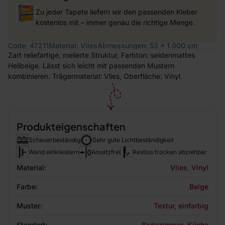
Zu jeder Tapete liefern wir den passenden Kleber
kostenlos mit – immer genau die richtige Menge.
Code: 47211
Material: Vlies
Abmessungen: 53 x 1 000 cm
Zart reliefartige, melierte Struktur, Farbton: seidenmattes
Hellbeige. Lässt sich leicht mit passenden Mustern
kombinieren. Trägermaterial: Vlies, Oberfläche: Vinyl.
Produkteigenschaften
Scheuerbeständig
Sehr gute Lichtbeständigkeit
Wand einkleistern
Ansatzfrei
Restlos trocken abziehbar
Material:
Vlies
,
Vinyl
Farbe:
Beige
Muster:
Textur, einfarbig
Standort:
Badezimmer
,
Küche