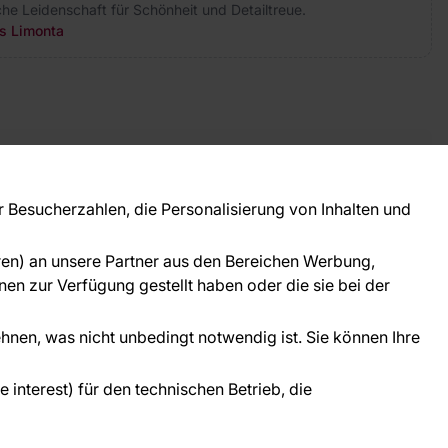
sche Leidenschaft für Schönheit und Detailtreue.
rs Limonta
takt
ie Fragen? Wir helfen Ihnen gerne weiter und
Besucherzahlen, die Personalisierung von Inhalten und
 Sie persönlich.
781 95633072
oren) an unsere Partner aus den Bereichen Werbung,
ice@tapeteneshop.de
en zur Verfügung gestellt haben oder die sie bei der
ehnen, was nicht unbedingt notwendig ist. Sie können Ihre
interest) für den technischen Betrieb, die