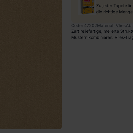
Zu jeder Tapete li
die richtige Menge
Code: 47202
Material: Vlies
Abm
Zart reliefartige, melierte Stru
Mustern kombinieren. Vlies-Träg