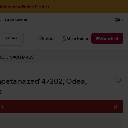
eferanten finden Sie hier.
e
Großhandel
Beliebt
Mein Konto
Warenkorb
Suchen
UCK NACH MASS
tapeta na zeď 47202, Odea,
a
×
et.