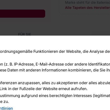
Marke steht für die italieni
Alle Tapeten des Herstelle
FÜR SIE
Blog
Kon
Referenzen
Haben S
EU-Projekte
rdnungsgemäße Funktionieren der Website, die Analyse der 
beraten
Ratschläge und Tipps
+49 
FAQ
en (z. B. IP-Adresse, E-Mail-Adresse oder andere Identifikat
serv
se Daten mit anderen Informationen kombinieren, die Sie ihn
ÜBER DAS UNTERNEHMEN
Über uns
räferenzen anzupassen, alles zu akzeptieren oder alles abzul
ink in der Fußzeile der Website erneut aufrufen.
n geleistet von:
ustimmung aufgrund eines berechtigten Interesses (legitimate 
e zu.
tlinien