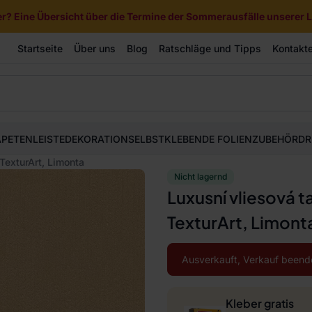
? Eine Übersicht über die Termine der Sommerausfälle unserer Li
Startseite
Über uns
Blog
Ratschläge und Tipps
Kontakt
APETEN
LEISTE
DEKORATION
SELBSTKLEBENDE FOLIEN
ZUBEHÖR
DR
TexturArt, Limonta
Nicht lagernd
Luxusní vliesová 
TexturArt, Limont
Ausverkauft, Verkauf beend
Kleber gratis