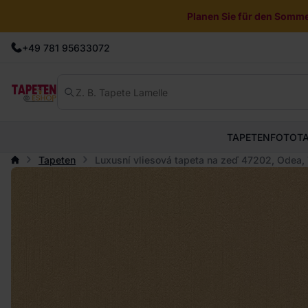
Planen Sie für den Sommer
+49 781 95633072
TAPETEN
FOTOT
Tapeten
Luxusní vliesová tapeta na zeď 47202, Odea, 