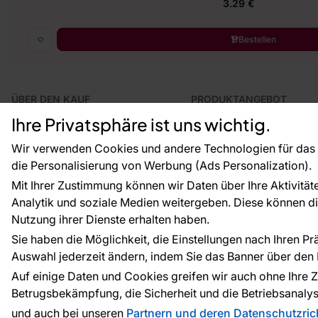
3.29 €
Bestellen
ÜBER DEN KAUF
PRODUKTANGEBOT
Geschäftsbedingungen
Tapeten
Ihre Privatsphäre ist uns wichtig.
Versand und Bezahlung
Fototapeten
Vertragsrücktritt
Leiste
Wir verwenden Cookies und andere Technologien für das o
Reklamationsverfahren
Dekoration
die Personalisierung von Werbung (Ads Personalization).
Rücksendung von Waren
Selbstklebende Folien
Mit Ihrer Zustimmung können wir Daten über Ihre Aktivität
CE-Zertifizierung
Zubehör
Analytik und soziale Medien weitergeben. Diese können die
Großhandel
Tapetenmuster
Raumvisualisierung
Nutzung ihrer Dienste erhalten haben.
Sie haben die Möglichkeit, die Einstellungen nach Ihren P
Auswahl jederzeit ändern, indem Sie das Banner über den L
Zahlungsarten:
Die Zahlungen werde
Auf einige Daten und Cookies greifen wir auch ohne Ihre Z
Betrugsbekämpfung, die Sicherheit und die Betriebsanalys
und auch bei unseren
Partnern und deren Datenschutzrich