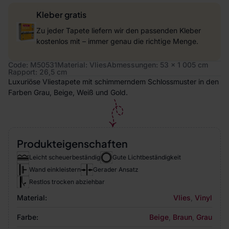
Kleber gratis
Zu jeder Tapete liefern wir den passenden Kleber
kostenlos mit – immer genau die richtige Menge.
Code: M50531
Material: Vlies
Abmessungen: 53 x 1 005 cm
Rapport: 26,5 cm
Luxuriöse Vliestapete mit schimmerndem Schlossmuster in den
Farben Grau, Beige, Weiß und Gold.
Produkteigenschaften
Leicht scheuerbeständig
Gute Lichtbeständigkeit
Wand einkleistern
Gerader Ansatz
Restlos trocken abziehbar
Material:
Vlies
,
Vinyl
Farbe:
Beige
,
Braun
,
Grau