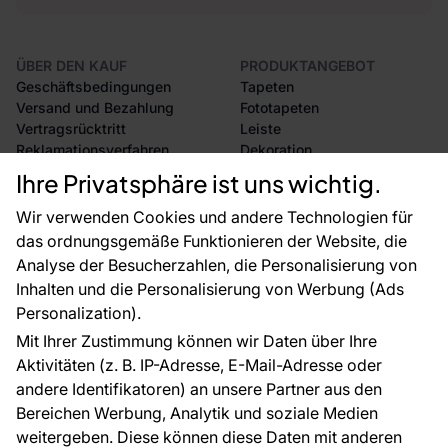
ÜBER DEN KAUF
PRODUKTANGEBOT
Geschäftsbedingungen
Tapeten
Versand und Bezahlung
Fototapeten
Vertragsrücktritt
Leiste
Reklamationsverfahren
Dekoration
Rücksendung von Waren
Selbstklebende Folien
Ihre Privatsphäre ist uns wichtig.
CE-Zertifizierung
Zubehör
Großhandel
Tapetenmuster
Wir verwenden Cookies und andere Technologien für
Raumvisualisierung
das ordnungsgemäße Funktionieren der Website, die
Analyse der Besucherzahlen, die Personalisierung von
FÜR SIE
ÜBER DAS UNTERNEHMEN
Inhalten und die Personalisierung von Werbung (Ads
Blog
Über uns
Personalization).
Referenzen
Mit Ihrer Zustimmung können wir Daten über Ihre
EU-Projekte
Aktivitäten (z. B. IP-Adresse, E-Mail-Adresse oder
Ratschläge und Tipps
andere Identifikatoren) an unsere Partner aus den
FAQ
Bereichen Werbung, Analytik und soziale Medien
weitergeben. Diese können diese Daten mit anderen