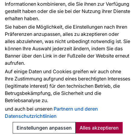
Informationen kombinieren, die Sie ihnen zur Verfügung
Kontakt
gestellt haben oder die sie bei der Nutzung ihrer Dienste
Haben Sie Fragen? Wir helfen Ihnen gerne weiter
erhalten haben.
und beraten Sie persönlich.
Sie haben die Möglichkeit, die Einstellungen nach Ihren
+49 781 95633072
Präferenzen anzupassen, alles zu akzeptieren oder
alles abzulehnen, was nicht unbedingt notwendig ist. Sie
service@tapeteneshop.de
können Ihre Auswahl jederzeit ändern, indem Sie das
Banner über den Link in der Fußzeile der Website erneut
aufrufen.
Zahlungsarten:
Auf einige Daten und Cookies greifen wir auch ohne
Die Zahlungen werden geleistet von:
Ihre Zustimmung aufgrund eines berechtigten Interesses
(legitimate interest) für den technischen Betrieb, die
Betrugsbekämpfung, die Sicherheit und die
Betriebsanalyse zu.
Schutz personenbezogener Daten
Cookies
und auch bei unseren
Partnern und deren
Datenschutzrichtlinien
© 2010 - 2026
Tapeteneshop
. Alle Rechte vorbehalten.
Created:
Reklalink s.r.o.
Einstellungen anpassen
Alles akzeptieren