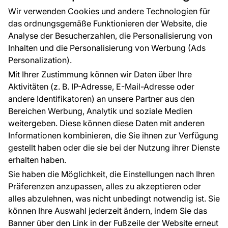
Großhandel
Tapetenmuster
Wir verwenden Cookies und andere Technologien für
Raumvisualisierung
das ordnungsgemäße Funktionieren der Website, die
Analyse der Besucherzahlen, die Personalisierung von
FÜR SIE
ÜBER DAS UNTERNEHMEN
Inhalten und die Personalisierung von Werbung (Ads
Blog
Über uns
Personalization).
Referenzen
Mit Ihrer Zustimmung können wir Daten über Ihre
EU-Projekte
Aktivitäten (z. B. IP-Adresse, E-Mail-Adresse oder
Ratschläge und Tipps
andere Identifikatoren) an unsere Partner aus den
FAQ
Bereichen Werbung, Analytik und soziale Medien
weitergeben. Diese können diese Daten mit anderen
Informationen kombinieren, die Sie ihnen zur Verfügung
Kontakt
gestellt haben oder die sie bei der Nutzung ihrer Dienste
Haben Sie Fragen? Wir helfen Ihnen gerne weiter
erhalten haben.
und beraten Sie persönlich.
Sie haben die Möglichkeit, die Einstellungen nach Ihren
+49 781 95633072
Präferenzen anzupassen, alles zu akzeptieren oder
alles abzulehnen, was nicht unbedingt notwendig ist. Sie
service@tapeteneshop.de
können Ihre Auswahl jederzeit ändern, indem Sie das
Banner über den Link in der Fußzeile der Website erneut