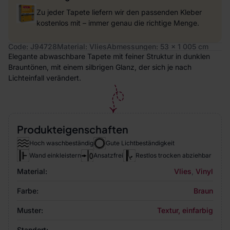
Zu jeder Tapete liefern wir den passenden Kleber
kostenlos mit – immer genau die richtige Menge.
Code: J94728
Material: Vlies
Abmessungen: 53 x 1 005 cm
Elegante abwaschbare Tapete mit feiner Struktur in dunklen
Brauntönen, mit einem silbrigen Glanz, der sich je nach
Lichteinfall verändert.
Produkteigenschaften
Hoch waschbeständig
Gute Lichtbeständigkeit
Wand einkleistern
Ansatzfrei
Restlos trocken abziehbar
Material:
Vlies
,
Vinyl
Farbe:
Braun
Muster:
Textur, einfarbig
Standort: