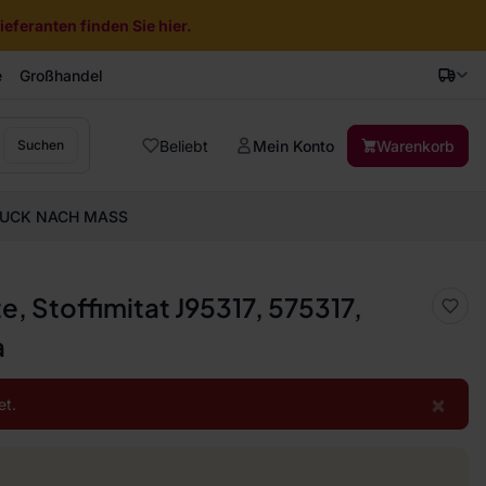
eferanten finden Sie hier.
e
Großhandel
Beliebt
Mein Konto
Warenkorb
Suchen
UCK NACH MASS
, Stoffimitat J95317, 575317,
a
×
et.