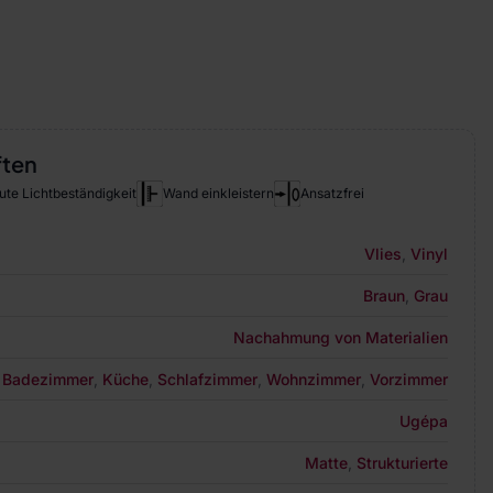
ften
ute Lichtbeständigkeit
Wand einkleistern
Ansatzfrei
Vlies
,
Vinyl
Braun
,
Grau
Nachahmung von Materialien
Badezimmer
,
Küche
,
Schlafzimmer
,
Wohnzimmer
,
Vorzimmer
Ugépa
Matte
,
Strukturierte