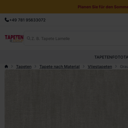
Planen Sie für den Sommer
+49 781 95633072
TAPETEN
FOTOT
Tapeten
Tapete nach Material
Vliestapeten
Grau