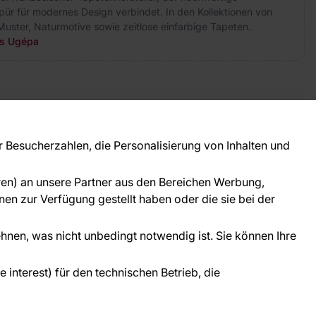
ür für modernes Design verbindet. In den Kollektionen von
uster, Naturmotive sowie zeitlose einfarbige Tapeten.
rs Ugépa
takt
ie Fragen? Wir helfen Ihnen gerne weiter und
Besucherzahlen, die Personalisierung von Inhalten und
 Sie persönlich.
781 95633072
oren) an unsere Partner aus den Bereichen Werbung,
ice@tapeteneshop.de
en zur Verfügung gestellt haben oder die sie bei der
ehnen, was nicht unbedingt notwendig ist. Sie können Ihre
interest) für den technischen Betrieb, die