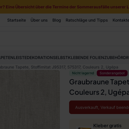
? Eine Übersicht über die Termine der Sommerausfälle unserer Li
Startseite
Über uns
Blog
Ratschläge und Tipps
Kontakt
APETEN
LEISTE
DEKORATION
SELBSTKLEBENDE FOLIEN
ZUBEHÖR
DR
braune Tapete, Stoffimitat J95317, 575317, Couleurs 2, Ugépa
Nicht lagernd
Sonderangebot
Graubraune Tapete
Couleurs 2, Ugép
Ausverkauft, Verkauf beend
Kleber gratis