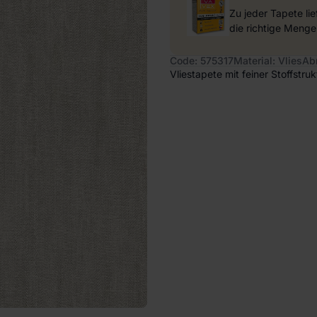
Zu jeder Tapete li
die richtige Menge
Code: 575317
Material: Vlies
Ab
Vliestapete mit feiner Stoffstru