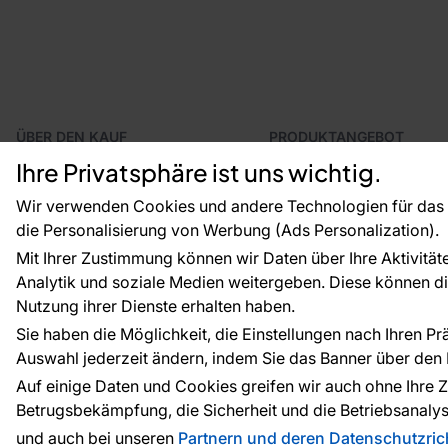
ÜBER DEN KAUF
PRODUKTANGEBOT
Geschäftsbedingungen
Tapeten
Ihre Privatsphäre ist uns wichtig.
Versand und Bezahlung
Fototapeten
Vertragsrücktritt
Leiste
Wir verwenden Cookies und andere Technologien für das o
Reklamationsverfahren
Dekoration
die Personalisierung von Werbung (Ads Personalization).
Rücksendung von Waren
Selbstklebende Folien
Mit Ihrer Zustimmung können wir Daten über Ihre Aktivität
CE-Zertifizierung
Zubehör
Analytik und soziale Medien weitergeben. Diese können die
Großhandel
Tapetenmuster
Raumvisualisierung
Nutzung ihrer Dienste erhalten haben.
Sie haben die Möglichkeit, die Einstellungen nach Ihren P
Auswahl jederzeit ändern, indem Sie das Banner über den L
Zahlungsarten:
Die Zahlungen werde
Auf einige Daten und Cookies greifen wir auch ohne Ihre Z
Betrugsbekämpfung, die Sicherheit und die Betriebsanalys
und auch bei unseren
Partnern und deren Datenschutzrich