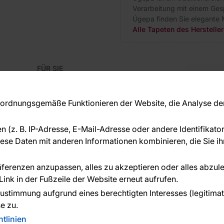
Verarbeitung mit einem Gesp
Úgepa finden Sie elegante M
Alle Tapeten des Herstelle
FÜR SIE
Blog
Kon
Referenzen
Haben S
EU-Projekte
rdnungsgemäße Funktionieren der Website, die Analyse der 
beraten
Ratschläge und Tipps
+49 
FAQ
en (z. B. IP-Adresse, E-Mail-Adresse oder andere Identifikat
serv
se Daten mit anderen Informationen kombinieren, die Sie ihn
ÜBER DAS UNTERNEHMEN
Über uns
räferenzen anzupassen, alles zu akzeptieren oder alles abzul
ink in der Fußzeile der Website erneut aufrufen.
n geleistet von:
ustimmung aufgrund eines berechtigten Interesses (legitimate 
e zu.
tlinien