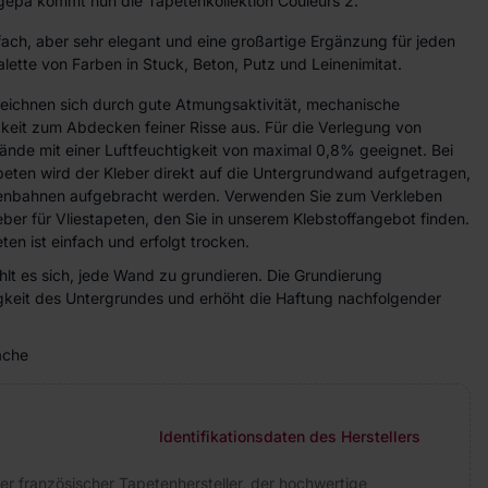
Ugépa kommt nun die Tapetenkollektion Couleurs 2.
fach, aber sehr elegant und eine großartige Ergänzung für jeden
 Palette von Farben in Stuck, Beton, Putz und Leinenimitat.
zeichnen sich durch gute Atmungsaktivität, mechanische
gkeit zum Abdecken feiner Risse aus. Für die Verlegung von
ände mit einer Luftfeuchtigkeit von maximal 0,8% geeignet. Bei
peten wird der Kleber direkt auf die Untergrundwand aufgetragen,
etenbahnen aufgebracht werden. Verwenden Sie zum Verkleben
eber für Vliestapeten, den Sie in unserem Klebstoffangebot finden.
ten ist einfach und erfolgt trocken.
lt es sich, jede Wand zu grundieren. Die Grundierung
higkeit des Untergrundes und erhöht die Haftung nachfolgender
äche
Identifikationsdaten des Herstellers
her französischer Tapetenhersteller, der hochwertige