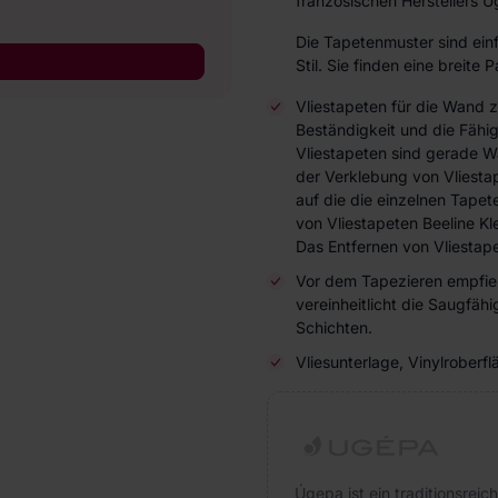
französischen Herstellers 
Die Tapetenmuster sind ein
Stil. Sie finden eine breite
Vliestapeten für die Wand 
Beständigkeit und die Fähi
Vliestapeten sind gerade W
der Verklebung von Vliesta
auf die die einzelnen Tap
von Vliestapeten Beeline Kl
Das Entfernen von Vliestape
Vor dem Tapezieren empfieh
vereinheitlicht die Saugfä
Schichten.
Vliesunterlage, Vinylroberfl
Úgepa ist ein traditionsreic