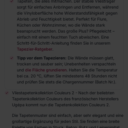
Tapeten, die alles mitmachen. Der stabile Vliesträger
sorgt für einfaches Anbringen und Entfernen, während
die Vinyloberfläche hohe Widerstandsfähigkeit gegen
Abrieb und Feuchtigkeit bietet. Perfekt für Flure,
Küchen oder Wohnzimmer, wo die Wände stark
beansprucht werden. Das große Plus? Pflegeleicht –
einfach mit einem feuchten Tuch abwischen. Eine
Schritt-für-Schritt-Anleitung finden Sie in unserem
Tapezier-Ratgeber
.
Tipp vor dem Tapezieren:
Die Wände müssen glatt,
trocken und sauber sein; Unebenheiten verspachteln
und
die Fläche grundieren
. Halten Sie die Temperatur
bei ca. 20 °C, lüften Sie mindestens 48 Stunden nicht
und prüfen Sie stets die Chargennummer (Batch Nr.).
Vliestapetenkollektion Couleurs 2 - Nach der beliebten
Tapetenkollektion Couleurs des französischen Herstellers
Ugépa kommt nun die Tapetenkollektion Couleurs 2.
Die Tapetenmuster sind einfach, aber sehr elegant und eine
großartige Ergänzung für jeden Stil. Sie finden eine breite
Palette von Farben in Stuck, Beton, Putz und Leinenimitat.