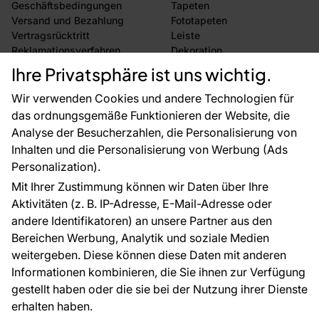
Geschäftsbedingungen
Tapeten
Versand und Bezahlung
Fototapeten
Vertragsrücktritt
Leiste
Reklamationsverfahren
Dekoration
Rücksendung von Waren
Selbstklebende Folien
Ihre Privatsphäre ist uns wichtig.
CE-Zertifizierung
Zubehör
Großhandel
Tapetenmuster
Wir verwenden Cookies und andere Technologien für
Raumvisualisierung
das ordnungsgemäße Funktionieren der Website, die
Analyse der Besucherzahlen, die Personalisierung von
FÜR SIE
ÜBER DAS UNTERNEHMEN
Inhalten und die Personalisierung von Werbung (Ads
Blog
Über uns
Personalization).
Referenzen
Mit Ihrer Zustimmung können wir Daten über Ihre
EU-Projekte
Aktivitäten (z. B. IP-Adresse, E-Mail-Adresse oder
Ratschläge und Tipps
andere Identifikatoren) an unsere Partner aus den
FAQ
Bereichen Werbung, Analytik und soziale Medien
weitergeben. Diese können diese Daten mit anderen
Informationen kombinieren, die Sie ihnen zur Verfügung
Kontakt
gestellt haben oder die sie bei der Nutzung ihrer Dienste
Haben Sie Fragen? Wir helfen Ihnen gerne weiter
erhalten haben.