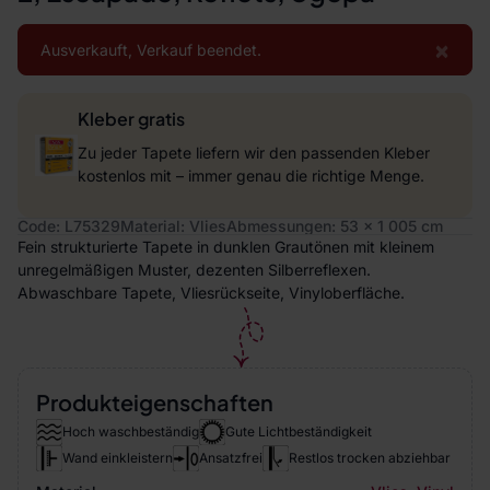
×
Ausverkauft, Verkauf beendet.
Kleber gratis
Zu jeder Tapete liefern wir den passenden Kleber
kostenlos mit – immer genau die richtige Menge.
Code: L75329
Material: Vlies
Abmessungen: 53 x 1 005 cm
Fein strukturierte Tapete in dunklen Grautönen mit kleinem
unregelmäßigen Muster, dezenten Silberreflexen.
Abwaschbare Tapete, Vliesrückseite, Vinyloberfläche.
Produkteigenschaften
Hoch waschbeständig
Gute Lichtbeständigkeit
Wand einkleistern
Ansatzfrei
Restlos trocken abziehbar