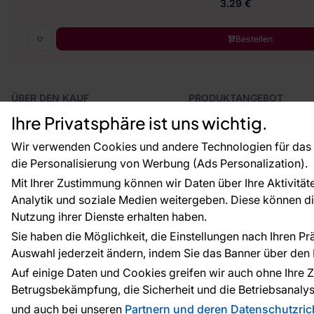
3.29 €
Bestellen
ÜBER DEN KAUF
PRODUKTANGEBOT
Geschäftsbedingungen
Tapeten
Ihre Privatsphäre ist uns wichtig.
Versand und Bezahlung
Fototapeten
Vertragsrücktritt
Leiste
Wir verwenden Cookies und andere Technologien für das o
Reklamationsverfahren
Dekoration
die Personalisierung von Werbung (Ads Personalization).
Rücksendung von Waren
Selbstklebende Folien
Mit Ihrer Zustimmung können wir Daten über Ihre Aktivität
CE-Zertifizierung
Zubehör
Analytik und soziale Medien weitergeben. Diese können die
Großhandel
Tapetenmuster
Raumvisualisierung
Nutzung ihrer Dienste erhalten haben.
Sie haben die Möglichkeit, die Einstellungen nach Ihren P
Auswahl jederzeit ändern, indem Sie das Banner über den L
Zahlungsarten:
Die Zahlungen werde
Auf einige Daten und Cookies greifen wir auch ohne Ihre Z
Betrugsbekämpfung, die Sicherheit und die Betriebsanalys
und auch bei unseren
Partnern und deren Datenschutzrich