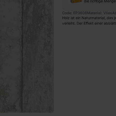
die richtige Menge
Code: EP3608
Material: Vlies
A
Holz ist ein Naturmaterial, da
verleiht. Der Effekt einer abblä