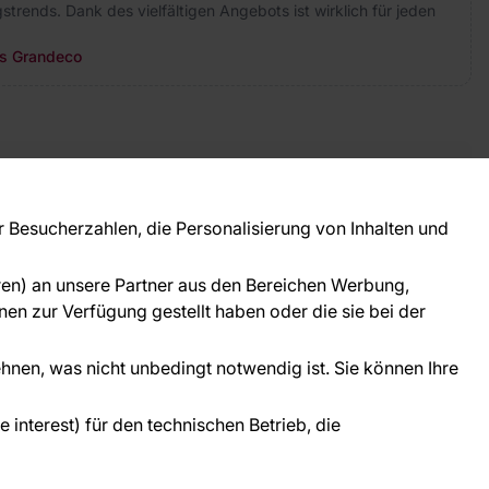
strends. Dank des vielfältigen Angebots ist wirklich für jeden
rs Grandeco
takt
ie Fragen? Wir helfen Ihnen gerne weiter und
Besucherzahlen, die Personalisierung von Inhalten und
 Sie persönlich.
781 95633072
oren) an unsere Partner aus den Bereichen Werbung,
ice@tapeteneshop.de
en zur Verfügung gestellt haben oder die sie bei der
ehnen, was nicht unbedingt notwendig ist. Sie können Ihre
interest) für den technischen Betrieb, die