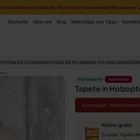
? Eine Übersicht über die Termine der Sommerausfälle unserer Li
Startseite
Über uns
Blog
Ratschläge und Tipps
Kontakt
APETEN
LEISTE
DEKORATION
SELBSTKLEBENDE FOLIEN
ZUBEHÖR
DR
deco
Nicht lagernd
Ausverkauf
Tapete in Holzop
Ausverkauft, Verkauf beend
Kleber gratis
Zu jeder Tapete li