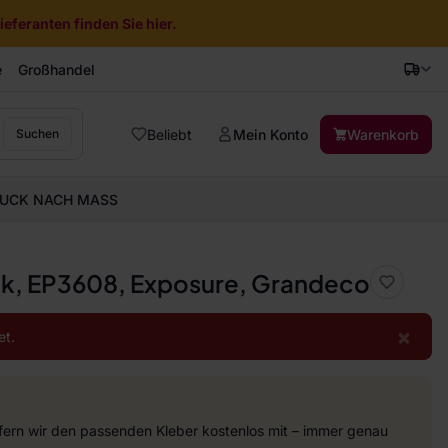
eferanten finden Sie hier.
e
Großhandel
Beliebt
Mein Konto
Warenkorb
Suchen
UCK NACH MASS
tik, EP3608, Exposure, Grandeco
×
et.
efern wir den passenden Kleber kostenlos mit – immer genau