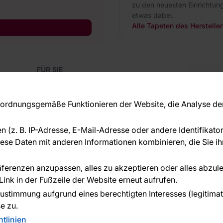
zu den neuesten Einrichtung
etwas dabei.
Alle Tapeten des Herstelle
FÜR SIE
Blog
Kon
Referenzen
Haben S
EU-Projekte
rdnungsgemäße Funktionieren der Website, die Analyse der 
beraten
Ratschläge und Tipps
+49 
FAQ
en (z. B. IP-Adresse, E-Mail-Adresse oder andere Identifikat
serv
se Daten mit anderen Informationen kombinieren, die Sie ihn
ÜBER DAS UNTERNEHMEN
Über uns
räferenzen anzupassen, alles zu akzeptieren oder alles abzul
ink in der Fußzeile der Website erneut aufrufen.
n geleistet von:
ustimmung aufgrund eines berechtigten Interesses (legitimate 
e zu.
tlinien