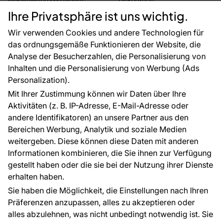
Rücksendung von Waren
Selbstklebende Folien
Ihre Privatsphäre ist uns wichtig.
CE-Zertifizierung
Zubehör
Großhandel
Tapetenmuster
Wir verwenden Cookies und andere Technologien für
Raumvisualisierung
das ordnungsgemäße Funktionieren der Website, die
Analyse der Besucherzahlen, die Personalisierung von
FÜR SIE
ÜBER DAS UNTERNEHMEN
Inhalten und die Personalisierung von Werbung (Ads
Blog
Über uns
Personalization).
Referenzen
Mit Ihrer Zustimmung können wir Daten über Ihre
EU-Projekte
Aktivitäten (z. B. IP-Adresse, E-Mail-Adresse oder
Ratschläge und Tipps
andere Identifikatoren) an unsere Partner aus den
FAQ
Bereichen Werbung, Analytik und soziale Medien
weitergeben. Diese können diese Daten mit anderen
Informationen kombinieren, die Sie ihnen zur Verfügung
Kontakt
gestellt haben oder die sie bei der Nutzung ihrer Dienste
Haben Sie Fragen? Wir helfen Ihnen gerne weiter
erhalten haben.
und beraten Sie persönlich.
Sie haben die Möglichkeit, die Einstellungen nach Ihren
+49 781 95633072
Präferenzen anzupassen, alles zu akzeptieren oder
alles abzulehnen, was nicht unbedingt notwendig ist. Sie
service@tapeteneshop.de