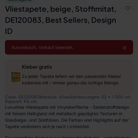
Vliestapete, beige, Stoffimitat,
DE120083, Best Sellers, Design
ID
×
Ausverkauft, Verkauf beendet.
Kleber gratis
Zu jeder Tapete liefern wir den passenden Kleber
kostenlos mit – immer genau die richtige Menge.
Code: DE120083
Material: Vlies
Abmessungen: 53 x 1 000 cm
Rapport: 64 cm
Luxuriöse Vliestapete mit Vinyloberfläche - Seidenstoffdesign
mit feinem Halbglanz mit metallisch geprägten Texturen in
Graubeige- und Goldtönen. Die Farben und Highlights auf der
Tapete verändern sich je nach Lichteinfall.
Das Innenfoto dient nur zur Veranschaulichung – verschiedene