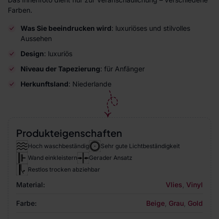
Farben.
Was Sie beeindrucken wird
: luxuriöses und stilvolles
Aussehen
Design
: luxuriös
Niveau der Tapezierung
: für Anfänger
Herkunftsland
: Niederlande
Produkteigenschaften
Hoch waschbeständig
Sehr gute Lichtbeständigkeit
Wand einkleistern
Gerader Ansatz
Restlos trocken abziehbar
Material:
Vlies
,
Vinyl
Farbe:
Beige
,
Grau
,
Gold