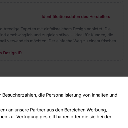
Identifikationsdaten des Herstellers
 trendige Tapeten mit einfallsreichem Design anbietet. Die
ind erschwinglich und zugleich stilvoll – ideal für Kunden, die
chnell verwandeln möchten. Der einfache Weg zu einem frischen
.
rs Design ID
takt
ie Fragen? Wir helfen Ihnen gerne weiter und
Besucherzahlen, die Personalisierung von Inhalten und
 Sie persönlich.
781 95633072
oren) an unsere Partner aus den Bereichen Werbung,
ice@tapeteneshop.de
en zur Verfügung gestellt haben oder die sie bei der