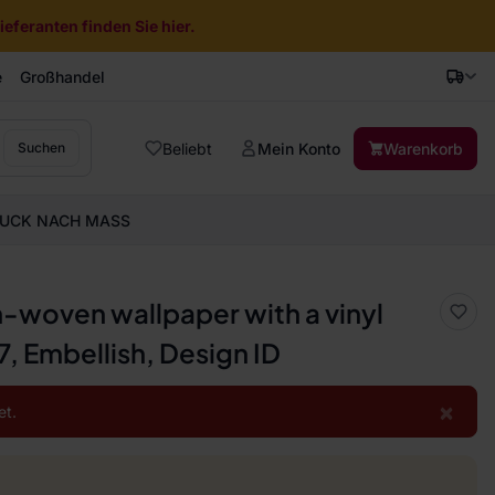
eferanten finden Sie hier.
e
Großhandel
Beliebt
Mein Konto
Warenkorb
Suchen
UCK NACH MASS
n-woven wallpaper with a vinyl
, Embellish, Design ID
×
et.