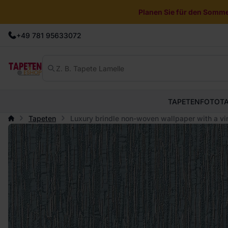
Planen Sie für den Sommer
+49 781 95633072
TAPETEN
FOTOT
Tapeten
Luxury brindle non-woven wallpaper with a vi