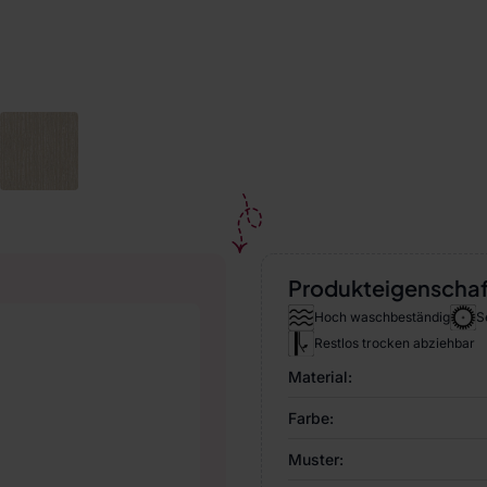
Produkteigenscha
Hoch waschbeständig
S
Restlos trocken abziehbar
Material:
Farbe:
Muster: