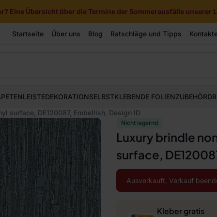
? Eine Übersicht über die Termine der Sommerausfälle unserer Li
Startseite
Über uns
Blog
Ratschläge und Tipps
Kontakt
APETEN
LEISTE
DEKORATION
SELBSTKLEBENDE FOLIEN
ZUBEHÖR
DR
nyl surface, DE120087, Embellish, Design ID
Nicht lagernd
Luxury brindle no
surface, DE120087
Ausverkauft, Verkauf beend
Kleber gratis