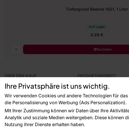
Tiefengrund Beeline 1001, 1 Liter
Auf Lager
3.29 €
Bestellen
ÜBER DEN KAUF
PRODUKTANGEBOT
Geschäftsbedingungen
Tapeten
Ihre Privatsphäre ist uns wichtig.
Versand und Bezahlung
Fototapeten
Vertragsrücktritt
Leiste
Wir verwenden Cookies und andere Technologien für das o
Reklamationsverfahren
Dekoration
die Personalisierung von Werbung (Ads Personalization).
Rücksendung von Waren
Selbstklebende Folien
Mit Ihrer Zustimmung können wir Daten über Ihre Aktivität
CE-Zertifizierung
Zubehör
Analytik und soziale Medien weitergeben. Diese können die
Großhandel
Tapetenmuster
Raumvisualisierung
Nutzung ihrer Dienste erhalten haben.