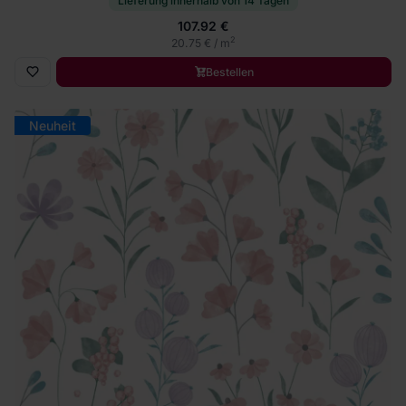
Lieferung innerhalb von 14 Tagen
107.92 €
2
20.75 € / m
Bestellen
Neuheit