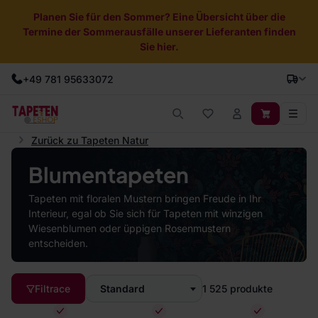
Planen Sie für den Sommer? Eine Übersicht über die
Termine der Sommerausfälle unserer Lieferanten finden
Sie hier.
+49 781 95633072
Zurück zu Tapeten Natur
Blumentapeten
Tapeten mit floralen Mustern bringen Freude in Ihr
Interieur, egal ob Sie sich für Tapeten mit winzigen
Wiesenblumen oder üppigen Rosenmustern
entscheiden.
Filtrace
Standard
1 525
produkte