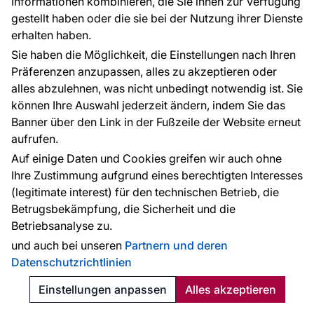
Informationen kombinieren, die Sie ihnen zur Verfügung
gestellt haben oder die sie bei der Nutzung ihrer Dienste
erhalten haben.
Sie haben die Möglichkeit, die Einstellungen nach Ihren
Präferenzen anzupassen, alles zu akzeptieren oder
alles abzulehnen, was nicht unbedingt notwendig ist. Sie
können Ihre Auswahl jederzeit ändern, indem Sie das
Banner über den Link in der Fußzeile der Website erneut
Tapete, weiß-grün, Blumen, 5809, Nordic Folk, Borastapeter
aufrufen.
Auf einige Daten und Cookies greifen wir auch ohne
Ihre Zustimmung aufgrund eines berechtigten Interesses
Lieferung innerhalb von 10 Werktagen
(legitimate interest) für den technischen Betrieb, die
82.92 €
Betrugsbekämpfung, die Sicherheit und die
2
15.57 € / m
Betriebsanalyse zu.
Bestellen
und auch bei unseren
Partnern und deren
Datenschutzrichtlinien
Neuheit
Einstellungen anpassen
Alles akzeptieren