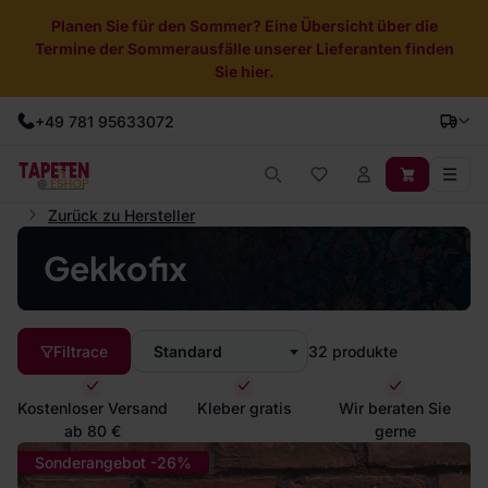
Planen Sie für den Sommer? Eine Übersicht über die
Termine der Sommerausfälle unserer Lieferanten finden
Sie hier.
+49 781 95633072
Zurück zu Hersteller
Gekkofix
Filtrace
Standard
32
produkte
Kostenloser Versand
Kleber gratis
Wir beraten Sie
ab 80 €
gerne
Sonderangebot -26%