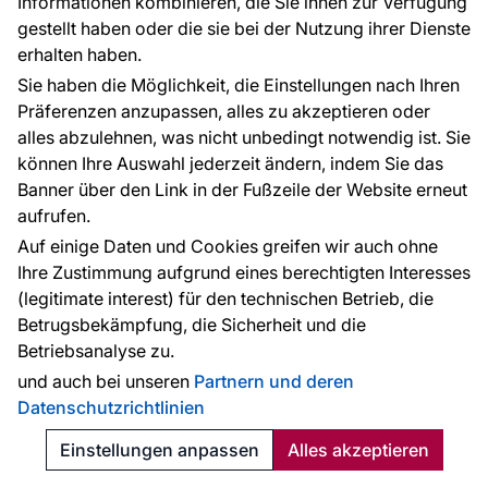
Informationen kombinieren, die Sie ihnen zur Verfügung
gestellt haben oder die sie bei der Nutzung ihrer Dienste
erhalten haben.
Sie haben die Möglichkeit, die Einstellungen nach Ihren
Präferenzen anzupassen, alles zu akzeptieren oder
alles abzulehnen, was nicht unbedingt notwendig ist. Sie
können Ihre Auswahl jederzeit ändern, indem Sie das
Banner über den Link in der Fußzeile der Website erneut
aufrufen.
Auf einige Daten und Cookies greifen wir auch ohne
Ihre Zustimmung aufgrund eines berechtigten Interesses
Selbstklebefolie Gekkofix 11389, glänzend weiß, Breite 90 cm
(legitimate interest) für den technischen Betrieb, die
Betrugsbekämpfung, die Sicherheit und die
Betriebsanalyse zu.
Auf Lager
und auch bei unseren
Partnern und deren
4.36 €
5.37 €
Datenschutzrichtlinien
Bestellen
Einstellungen anpassen
Alles akzeptieren