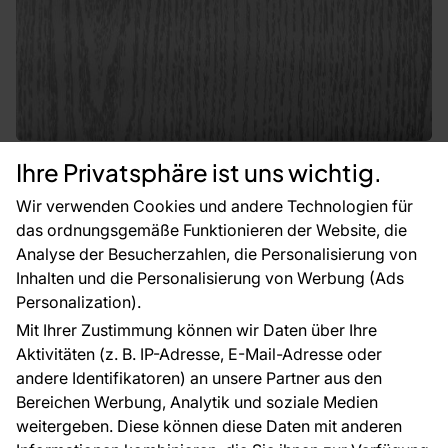
Ihre Privatsphäre ist uns wichtig.
Selbstklebende Tapete für Türen/Selbstklebende Holzfolie
Wir verwenden Cookies und andere Technologien für
Gekkofix 11245, Eiche grau/silber, Breite 90cm
das ordnungsgemäße Funktionieren der Website, die
Analyse der Besucherzahlen, die Personalisierung von
Auf Lager
Inhalten und die Personalisierung von Werbung (Ads
4.36 €
5.37 €
Personalization).
Mit Ihrer Zustimmung können wir Daten über Ihre
Bestellen
Aktivitäten (z. B. IP-Adresse, E-Mail-Adresse oder
andere Identifikatoren) an unsere Partner aus den
Sonderangebot -19%
Bereichen Werbung, Analytik und soziale Medien
weitergeben. Diese können diese Daten mit anderen