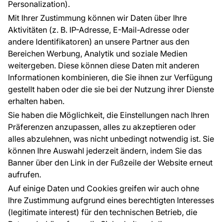
Blog
Über uns
Personalization).
Referenzen
Mit Ihrer Zustimmung können wir Daten über Ihre
EU-Projekte
Aktivitäten (z. B. IP-Adresse, E-Mail-Adresse oder
Ratschläge und Tipps
andere Identifikatoren) an unsere Partner aus den
FAQ
Bereichen Werbung, Analytik und soziale Medien
weitergeben. Diese können diese Daten mit anderen
Informationen kombinieren, die Sie ihnen zur Verfügung
Kontakt
gestellt haben oder die sie bei der Nutzung ihrer Dienste
Haben Sie Fragen? Wir helfen Ihnen gerne weiter
erhalten haben.
und beraten Sie persönlich.
Sie haben die Möglichkeit, die Einstellungen nach Ihren
+49 781 95633072
Präferenzen anzupassen, alles zu akzeptieren oder
alles abzulehnen, was nicht unbedingt notwendig ist. Sie
service@tapeteneshop.de
können Ihre Auswahl jederzeit ändern, indem Sie das
Banner über den Link in der Fußzeile der Website erneut
aufrufen.
Zahlungsarten:
Auf einige Daten und Cookies greifen wir auch ohne
Die Zahlungen werden geleistet von:
Ihre Zustimmung aufgrund eines berechtigten Interesses
(legitimate interest) für den technischen Betrieb, die