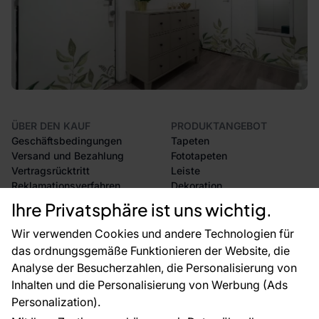
ÜBER DEN KAUF
PRODUKTANGEBOT
Geschäftsbedingungen
Tapeten
Versand und Bezahlung
Fototapeten
Vertragsrücktritt
Leiste
Reklamationsverfahren
Dekoration
Rücksendung von Waren
Selbstklebende Folien
Ihre Privatsphäre ist uns wichtig.
CE-Zertifizierung
Zubehör
Großhandel
Tapetenmuster
Wir verwenden Cookies und andere Technologien für
Raumvisualisierung
das ordnungsgemäße Funktionieren der Website, die
Analyse der Besucherzahlen, die Personalisierung von
FÜR SIE
ÜBER DAS UNTERNEHMEN
Inhalten und die Personalisierung von Werbung (Ads
Blog
Über uns
Personalization).
Referenzen