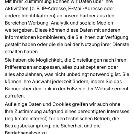
Mit Ihrer Zustimmung können wir Daten über Ihre
EU-Projekte
Aktivitäten (z. B. IP-Adresse, E-Mail-Adresse oder
Ratschläge und Tipps
andere Identifikatoren) an unsere Partner aus den
FAQ
Bereichen Werbung, Analytik und soziale Medien
weitergeben. Diese können diese Daten mit anderen
Informationen kombinieren, die Sie ihnen zur Verfügung
Kontakt
gestellt haben oder die sie bei der Nutzung ihrer Dienste
Haben Sie Fragen? Wir helfen Ihnen gerne weiter
erhalten haben.
und beraten Sie persönlich.
Sie haben die Möglichkeit, die Einstellungen nach Ihren
+49 781 95633072
Präferenzen anzupassen, alles zu akzeptieren oder
alles abzulehnen, was nicht unbedingt notwendig ist. Sie
service@tapeteneshop.de
können Ihre Auswahl jederzeit ändern, indem Sie das
Banner über den Link in der Fußzeile der Website erneut
aufrufen.
Zahlungsarten:
Auf einige Daten und Cookies greifen wir auch ohne
Die Zahlungen werden geleistet von:
Ihre Zustimmung aufgrund eines berechtigten Interesses
(legitimate interest) für den technischen Betrieb, die
Betrugsbekämpfung, die Sicherheit und die
Betriebsanalyse zu.