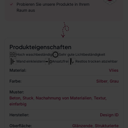
Probieren Sie unsere Produkte in Ihrem
Raum aus
Produkteigenschaften
Hoch waschbeständig
Sehr gute Lichtbeständigkeit
Wand einkleistern
Ansatzfrei
Restlos trocken abziehbar
Material:
Vlies
Farbe:
Silber
,
Grau
Muster:
Beton, Stuck
,
Nachahmung von Materialien
,
Textur,
einfarbig
Hersteller:
Design ID
Oberfläche:
Glänzende
,
Strukturierte