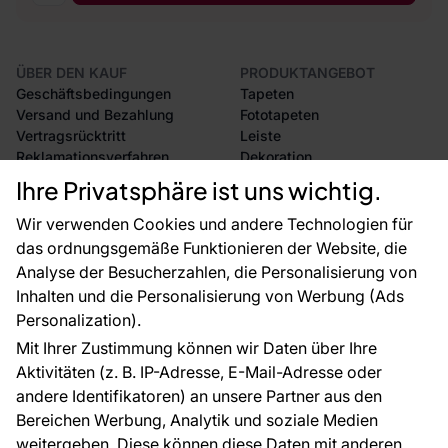
ÜBER DEN KAUF
PRODUKTANGEBOT
Geschäftsbedingungen
Tapeten
Versand und Bezahlung
Fototapeten
Vertragsrücktritt
Leiste
Reklamationsverfahren
Dekoration
Rücksendung von Waren
Selbstklebende Folien
Ihre Privatsphäre ist uns wichtig.
CE-Zertifizierung
Zubehör
Großhandel
Tapetenmuster
Wir verwenden Cookies und andere Technologien für
Raumvisualisierung
das ordnungsgemäße Funktionieren der Website, die
Analyse der Besucherzahlen, die Personalisierung von
FÜR SIE
ÜBER DAS UNTERNEHMEN
Inhalten und die Personalisierung von Werbung (Ads
Blog
Über uns
Personalization).
Referenzen
Mit Ihrer Zustimmung können wir Daten über Ihre
EU-Projekte
Aktivitäten (z. B. IP-Adresse, E-Mail-Adresse oder
Ratschläge und Tipps
andere Identifikatoren) an unsere Partner aus den
FAQ
Bereichen Werbung, Analytik und soziale Medien
weitergeben. Diese können diese Daten mit anderen