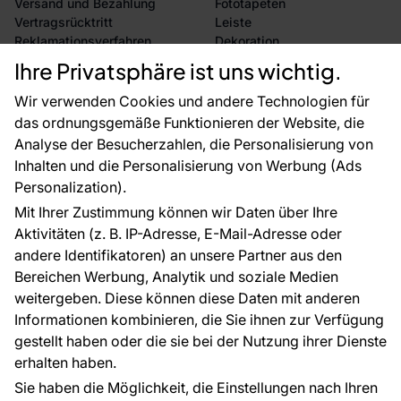
Versand und Bezahlung
Fototapeten
Vertragsrücktritt
Leiste
Reklamationsverfahren
Dekoration
Rücksendung von Waren
Selbstklebende Folien
Ihre Privatsphäre ist uns wichtig.
CE-Zertifizierung
Zubehör
Großhandel
Tapetenmuster
Wir verwenden Cookies und andere Technologien für
Raumvisualisierung
das ordnungsgemäße Funktionieren der Website, die
Analyse der Besucherzahlen, die Personalisierung von
FÜR SIE
ÜBER DAS UNTERNEHMEN
Inhalten und die Personalisierung von Werbung (Ads
Blog
Über uns
Personalization).
Referenzen
Mit Ihrer Zustimmung können wir Daten über Ihre
EU-Projekte
Aktivitäten (z. B. IP-Adresse, E-Mail-Adresse oder
Ratschläge und Tipps
andere Identifikatoren) an unsere Partner aus den
FAQ
Bereichen Werbung, Analytik und soziale Medien
weitergeben. Diese können diese Daten mit anderen
Informationen kombinieren, die Sie ihnen zur Verfügung
Kontakt
gestellt haben oder die sie bei der Nutzung ihrer Dienste
Haben Sie Fragen? Wir helfen Ihnen gerne weiter
erhalten haben.
und beraten Sie persönlich.
Sie haben die Möglichkeit, die Einstellungen nach Ihren