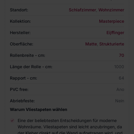
Standort:
Schlafzimmer
,
Wohnzimmer
Kollektion:
Masterpiece
Hersteller:
Eijffinger
Oberfläche:
Matte
,
Strukturierte
Rollenbreite - cm:
70
Länge der Rolle - cm:
1000
Rapport - cm:
64
PVC free:
Ano
Abriebfeste:
Nein
Warum Vliestapeten wählen
Eine der beliebtesten Entscheidungen für moderne
Wohnräume. Vliestapeten sind leicht anzubringen, da
der Kleber direkt auf die Wand aufgetragen wird, und