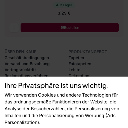
Auf Lager
3.29 €
Bestellen
ÜBER DEN KAUF
PRODUKTANGEBOT
Geschäftsbedingungen
Tapeten
Versand und Bezahlung
Fototapeten
Vertragsrücktritt
Leiste
Reklamationsverfahren
Dekoration
Rücksendung von Waren
Selbstklebende Folien
Ihre Privatsphäre ist uns wichtig.
CE-Zertifizierung
Zubehör
Großhandel
Tapetenmuster
Wir verwenden Cookies und andere Technologien für
Raumvisualisierung
das ordnungsgemäße Funktionieren der Website, die
Analyse der Besucherzahlen, die Personalisierung von
FÜR SIE
ÜBER DAS UNTERNEHMEN
Inhalten und die Personalisierung von Werbung (Ads
Blog
Über uns
Personalization).
Referenzen