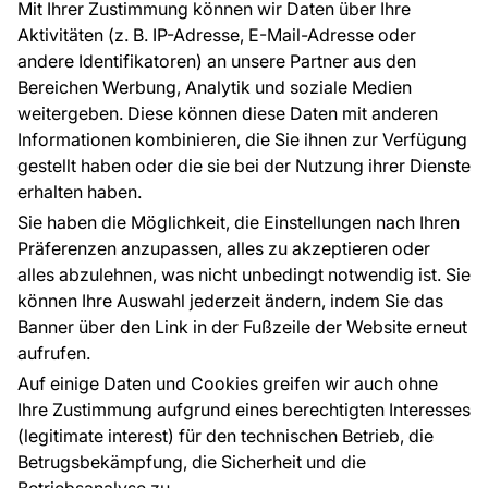
Mit Ihrer Zustimmung können wir Daten über Ihre
EU-Projekte
Aktivitäten (z. B. IP-Adresse, E-Mail-Adresse oder
Ratschläge und Tipps
andere Identifikatoren) an unsere Partner aus den
FAQ
Bereichen Werbung, Analytik und soziale Medien
weitergeben. Diese können diese Daten mit anderen
Informationen kombinieren, die Sie ihnen zur Verfügung
Kontakt
gestellt haben oder die sie bei der Nutzung ihrer Dienste
Haben Sie Fragen? Wir helfen Ihnen gerne weiter
erhalten haben.
und beraten Sie persönlich.
Sie haben die Möglichkeit, die Einstellungen nach Ihren
+49 781 95633072
Präferenzen anzupassen, alles zu akzeptieren oder
alles abzulehnen, was nicht unbedingt notwendig ist. Sie
service@tapeteneshop.de
können Ihre Auswahl jederzeit ändern, indem Sie das
Banner über den Link in der Fußzeile der Website erneut
aufrufen.
Zahlungsarten:
Auf einige Daten und Cookies greifen wir auch ohne
Die Zahlungen werden geleistet von:
Ihre Zustimmung aufgrund eines berechtigten Interesses
(legitimate interest) für den technischen Betrieb, die
Betrugsbekämpfung, die Sicherheit und die