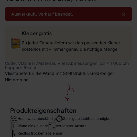
×
Ausverkauft, Verkauf beendet.
Kleber gratis
Zu jeder Tapete liefern wir den passenden Kleber
kostenlos mit – immer genau die richtige Menge.
Code: VD219177
Material: Vlies
Abmessungen: 53 x 1 000 cm
Rapport: 65 cm
Vliestapete für die Wand mit Stoffstruktur. Gold-beiger
Hintergrund.
Produkteigenschaften
Hoch waschbeständig
Sehr gute Lichtbeständigkeit
Wand einkleistern
Versetzter Ansatz
Restlos trocken abziehbar