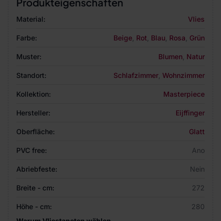
Produkteigenschaften
Material:
Vlies
Farbe:
Beige
,
Rot
,
Blau
,
Rosa
,
Grün
Muster:
Blumen
,
Natur
Standort:
Schlafzimmer
,
Wohnzimmer
Kollektion:
Masterpiece
Hersteller:
Eijffinger
Oberfläche:
Glatt
PVC free:
Ano
Abriebfeste:
Nein
Breite - cm:
272
Höhe - cm:
280
Warum Vliestapeten wählen