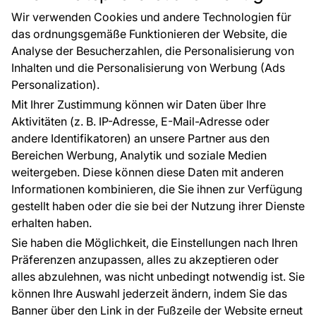
Großhandel
Tapetenmuster
Wir verwenden Cookies und andere Technologien für
Raumvisualisierung
das ordnungsgemäße Funktionieren der Website, die
Analyse der Besucherzahlen, die Personalisierung von
FÜR SIE
ÜBER DAS UNTERNEHMEN
Inhalten und die Personalisierung von Werbung (Ads
Blog
Über uns
Personalization).
Referenzen
Mit Ihrer Zustimmung können wir Daten über Ihre
EU-Projekte
Aktivitäten (z. B. IP-Adresse, E-Mail-Adresse oder
Ratschläge und Tipps
andere Identifikatoren) an unsere Partner aus den
FAQ
Bereichen Werbung, Analytik und soziale Medien
weitergeben. Diese können diese Daten mit anderen
Informationen kombinieren, die Sie ihnen zur Verfügung
Kontakt
gestellt haben oder die sie bei der Nutzung ihrer Dienste
Haben Sie Fragen? Wir helfen Ihnen gerne weiter
erhalten haben.
und beraten Sie persönlich.
Sie haben die Möglichkeit, die Einstellungen nach Ihren
+49 781 95633072
Präferenzen anzupassen, alles zu akzeptieren oder
alles abzulehnen, was nicht unbedingt notwendig ist. Sie
service@tapeteneshop.de
können Ihre Auswahl jederzeit ändern, indem Sie das
Banner über den Link in der Fußzeile der Website erneut