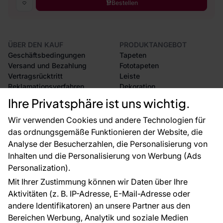
Bestellen
ÜBER DEN KAUF
PRODUKTANGEBOT
Geschäftsbedingungen
Tapeten
Versand und Bezahlung
Fototapeten
Vertragsrücktritt
Leiste
Reklamationsverfahren
Dekoration
Rücksendung von Waren
Selbstklebende Folien
Ihre Privatsphäre ist uns wichtig.
CE-Zertifizierung
Zubehör
Großhandel
Tapetenmuster
Wir verwenden Cookies und andere Technologien für
Raumvisualisierung
das ordnungsgemäße Funktionieren der Website, die
Analyse der Besucherzahlen, die Personalisierung von
FÜR SIE
ÜBER DAS UNTERNEHMEN
Inhalten und die Personalisierung von Werbung (Ads
Blog
Über uns
Personalization).
Referenzen
Mit Ihrer Zustimmung können wir Daten über Ihre
EU-Projekte
Aktivitäten (z. B. IP-Adresse, E-Mail-Adresse oder
Ratschläge und Tipps
andere Identifikatoren) an unsere Partner aus den
FAQ
Bereichen Werbung, Analytik und soziale Medien