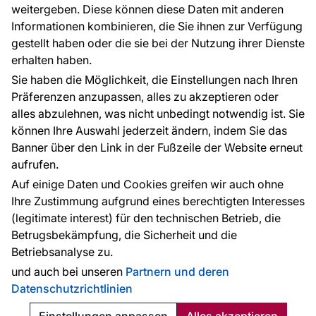
weitergeben. Diese können diese Daten mit anderen
Informationen kombinieren, die Sie ihnen zur Verfügung
Kontakt
gestellt haben oder die sie bei der Nutzung ihrer Dienste
Haben Sie Fragen? Wir helfen Ihnen gerne weiter
erhalten haben.
und beraten Sie persönlich.
Sie haben die Möglichkeit, die Einstellungen nach Ihren
+49 781 95633072
Präferenzen anzupassen, alles zu akzeptieren oder
alles abzulehnen, was nicht unbedingt notwendig ist. Sie
service@tapeteneshop.de
können Ihre Auswahl jederzeit ändern, indem Sie das
Banner über den Link in der Fußzeile der Website erneut
aufrufen.
Zahlungsarten:
Auf einige Daten und Cookies greifen wir auch ohne
Die Zahlungen werden geleistet von:
Ihre Zustimmung aufgrund eines berechtigten Interesses
(legitimate interest) für den technischen Betrieb, die
Betrugsbekämpfung, die Sicherheit und die
Betriebsanalyse zu.
Schutz personenbezogener Daten
Cookies
und auch bei unseren
Partnern und deren
Datenschutzrichtlinien
© 2010 - 2026
Tapeteneshop
. Alle Rechte vorbehalten.
Created:
Reklalink s.r.o.