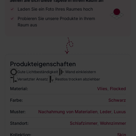
Sehen Sie sich diese Tapete in Ihrem Raum an
Laden Sie ein Foto Ihres Raumes hoch
Probieren Sie unsere Produkte in Ihrem
Raum aus
Produkteigenschaften
Gute Lichtbeständigkeit
Wand einkleistern
Versetzter Ansatz
Restlos trocken abziehbar
Material:
Vlies
,
Flocked
Farbe:
Schwarz
Muster:
Nachahmung von Materialien
,
Leder
,
Luxus
Standort:
Schlafzimmer
,
Wohnzimmer
Kollektion:
Skin