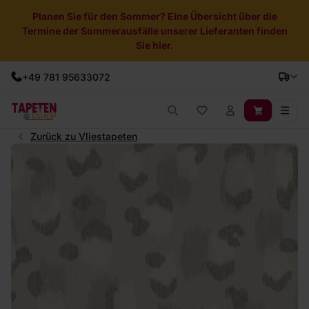
Planen Sie für den Sommer? Eine Übersicht über die
Termine der Sommerausfälle unserer Lieferanten finden
Sie hier.
+49 781 95633072
Zurück zu Vliestapeten