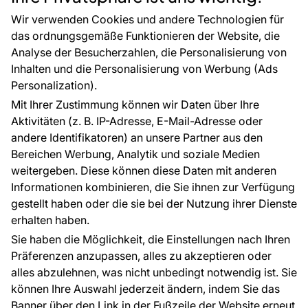
CE-Zertifizierung
Zubehör
Großhandel
Tapetenmuster
Wir verwenden Cookies und andere Technologien für
Raumvisualisierung
das ordnungsgemäße Funktionieren der Website, die
Analyse der Besucherzahlen, die Personalisierung von
FÜR SIE
ÜBER DAS UNTERNEHMEN
Inhalten und die Personalisierung von Werbung (Ads
Blog
Über uns
Personalization).
Referenzen
Mit Ihrer Zustimmung können wir Daten über Ihre
EU-Projekte
Aktivitäten (z. B. IP-Adresse, E-Mail-Adresse oder
Ratschläge und Tipps
andere Identifikatoren) an unsere Partner aus den
FAQ
Bereichen Werbung, Analytik und soziale Medien
weitergeben. Diese können diese Daten mit anderen
Informationen kombinieren, die Sie ihnen zur Verfügung
Kontakt
gestellt haben oder die sie bei der Nutzung ihrer Dienste
Haben Sie Fragen? Wir helfen Ihnen gerne weiter
erhalten haben.
und beraten Sie persönlich.
Sie haben die Möglichkeit, die Einstellungen nach Ihren
+49 781 95633072
Präferenzen anzupassen, alles zu akzeptieren oder
alles abzulehnen, was nicht unbedingt notwendig ist. Sie
service@tapeteneshop.de
können Ihre Auswahl jederzeit ändern, indem Sie das
Banner über den Link in der Fußzeile der Website erneut