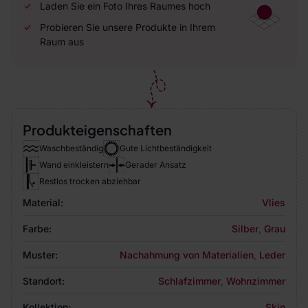
Laden Sie ein Foto Ihres Raumes hoch
Probieren Sie unsere Produkte in Ihrem
Raum aus
Produkteigenschaften
Waschbeständig
Gute Lichtbeständigkeit
Wand einkleistern
Gerader Ansatz
Restlos trocken abziehbar
Material:
Vlies
Farbe:
Silber
,
Grau
Muster:
Nachahmung von Materialien
,
Leder
Standort:
Schlafzimmer
,
Wohnzimmer
Kollektion:
Skin