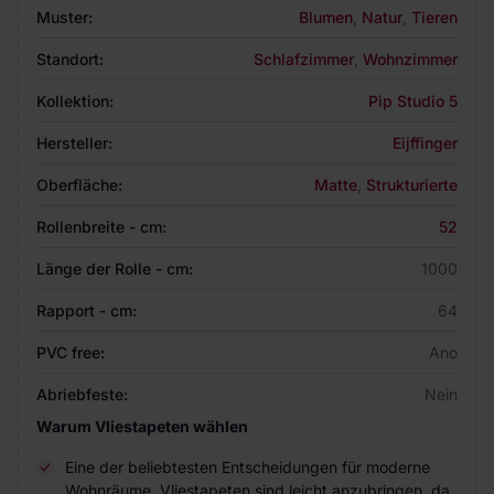
Muster:
Blumen
,
Natur
,
Tieren
Standort:
Schlafzimmer
,
Wohnzimmer
Kollektion:
Pip Studio 5
Hersteller:
Eijffinger
Oberfläche:
Matte
,
Strukturierte
Rollenbreite - cm:
52
Länge der Rolle - cm:
1000
Rapport - cm:
64
PVC free:
Ano
Abriebfeste:
Nein
Warum Vliestapeten wählen
Eine der beliebtesten Entscheidungen für moderne
Wohnräume. Vliestapeten sind leicht anzubringen, da