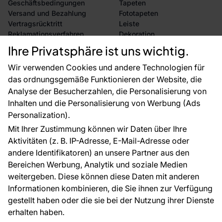
Geschäftsbedingungen
Tapeten
Versand und Bezahlung
Fototapeten
Vertragsrücktritt
Leiste
Reklamationsverfahren
Dekoration
Rücksendung von Waren
Selbstklebende Folien
Ihre Privatsphäre ist uns wichtig.
CE-Zertifizierung
Zubehör
Großhandel
Tapetenmuster
Wir verwenden Cookies und andere Technologien für
Raumvisualisierung
das ordnungsgemäße Funktionieren der Website, die
Analyse der Besucherzahlen, die Personalisierung von
FÜR SIE
ÜBER DAS UNTERNEHMEN
Inhalten und die Personalisierung von Werbung (Ads
Blog
Über uns
Personalization).
Referenzen
Mit Ihrer Zustimmung können wir Daten über Ihre
EU-Projekte
Aktivitäten (z. B. IP-Adresse, E-Mail-Adresse oder
Ratschläge und Tipps
andere Identifikatoren) an unsere Partner aus den
FAQ
Bereichen Werbung, Analytik und soziale Medien
weitergeben. Diese können diese Daten mit anderen
Informationen kombinieren, die Sie ihnen zur Verfügung
Kontakt
gestellt haben oder die sie bei der Nutzung ihrer Dienste
Haben Sie Fragen? Wir helfen Ihnen gerne weiter
erhalten haben.
und beraten Sie persönlich.