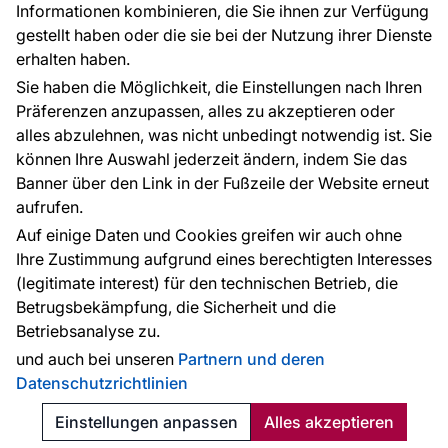
Informationen kombinieren, die Sie ihnen zur Verfügung
Kontakt
gestellt haben oder die sie bei der Nutzung ihrer Dienste
Haben Sie Fragen? Wir helfen Ihnen gerne weiter
erhalten haben.
und beraten Sie persönlich.
Sie haben die Möglichkeit, die Einstellungen nach Ihren
+49 781 95633072
Präferenzen anzupassen, alles zu akzeptieren oder
alles abzulehnen, was nicht unbedingt notwendig ist. Sie
service@tapeteneshop.de
können Ihre Auswahl jederzeit ändern, indem Sie das
Banner über den Link in der Fußzeile der Website erneut
aufrufen.
Zahlungsarten:
Auf einige Daten und Cookies greifen wir auch ohne
Die Zahlungen werden geleistet von:
Ihre Zustimmung aufgrund eines berechtigten Interesses
(legitimate interest) für den technischen Betrieb, die
Betrugsbekämpfung, die Sicherheit und die
Betriebsanalyse zu.
Schutz personenbezogener Daten
Cookies
und auch bei unseren
Partnern und deren
Datenschutzrichtlinien
© 2010 - 2026
Tapeteneshop
. Alle Rechte vorbehalten.
Created:
Reklalink s.r.o.
Einstellungen anpassen
Alles akzeptieren