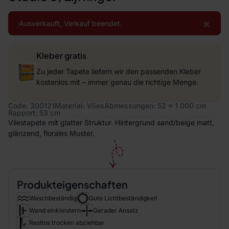
×
Ausverkauft, Verkauf beendet.
Kleber gratis
Zu jeder Tapete liefern wir den passenden Kleber
kostenlos mit – immer genau die richtige Menge.
Code: 300121
Material: Vlies
Abmessungen: 52 x 1 000 cm
Rapport: 53 cm
Vliestapete mit glatter Struktur. Hintergrund sand/beige matt,
glänzend, florales Muster.
Produkteigenschaften
Waschbeständig
Gute Lichtbeständigkeit
Wand einkleistern
Gerader Ansatz
Restlos trocken abziehbar