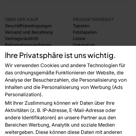
ÜBER DEN KAUF
PRODUKTANGEBOT
Geschäftsbedingungen
Tapeten
Versand und Bezahlung
Fototapeten
Vertragsrücktritt
Leiste
Reklamationsverfahren
Dekoration
Rücksendung von Waren
Selbstklebende Folien
Ihre Privatsphäre ist uns wichtig.
CE-Zertifizierung
Zubehör
Großhandel
Tapetenmuster
Wir verwenden Cookies und andere Technologien für
Raumvisualisierung
das ordnungsgemäße Funktionieren der Website, die
Analyse der Besucherzahlen, die Personalisierung von
FÜR SIE
ÜBER DAS UNTERNEHMEN
Inhalten und die Personalisierung von Werbung (Ads
Blog
Über uns
Personalization).
Referenzen
Mit Ihrer Zustimmung können wir Daten über Ihre
EU-Projekte
Aktivitäten (z. B. IP-Adresse, E-Mail-Adresse oder
Ratschläge und Tipps
andere Identifikatoren) an unsere Partner aus den
FAQ
Bereichen Werbung, Analytik und soziale Medien
weitergeben. Diese können diese Daten mit anderen