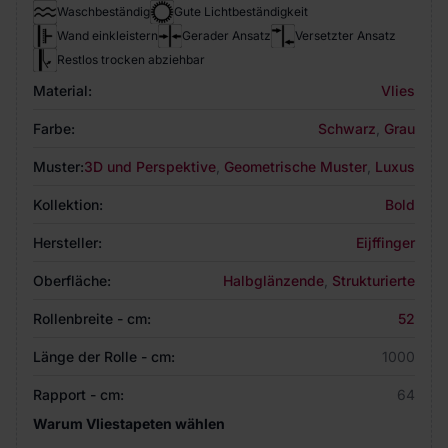
Waschbeständig
Gute Lichtbeständigkeit
Wand einkleistern
Gerader Ansatz
Versetzter Ansatz
Restlos trocken abziehbar
Material:
Vlies
Farbe:
Schwarz
,
Grau
Muster:
3D und Perspektive
,
Geometrische Muster
,
Luxus
Kollektion:
Bold
Hersteller:
Eijffinger
Oberfläche:
Halbglänzende
,
Strukturierte
Rollenbreite - cm:
52
Länge der Rolle - cm:
1000
Rapport - cm:
64
Warum Vliestapeten wählen