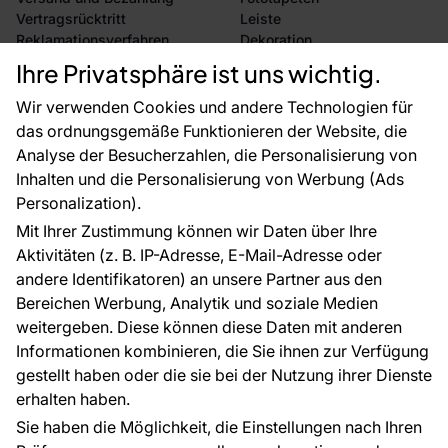
Vertragsrücktritt
Leiste
Reklamationsverfahren
Dekoration
Rücksendung von Waren
Selbstklebende Folien
Ihre Privatsphäre ist uns wichtig.
CE-Zertifizierung
Zubehör
Großhandel
Tapetenmuster
Wir verwenden Cookies und andere Technologien für
Raumvisualisierung
das ordnungsgemäße Funktionieren der Website, die
Analyse der Besucherzahlen, die Personalisierung von
FÜR SIE
ÜBER DAS UNTERNEHMEN
Inhalten und die Personalisierung von Werbung (Ads
Blog
Über uns
Personalization).
Referenzen
Mit Ihrer Zustimmung können wir Daten über Ihre
EU-Projekte
Aktivitäten (z. B. IP-Adresse, E-Mail-Adresse oder
Ratschläge und Tipps
andere Identifikatoren) an unsere Partner aus den
FAQ
Bereichen Werbung, Analytik und soziale Medien
weitergeben. Diese können diese Daten mit anderen
Informationen kombinieren, die Sie ihnen zur Verfügung
Kontakt
gestellt haben oder die sie bei der Nutzung ihrer Dienste
Haben Sie Fragen? Wir helfen Ihnen gerne weiter
erhalten haben.
und beraten Sie persönlich.
Sie haben die Möglichkeit, die Einstellungen nach Ihren
+49 781 95633072