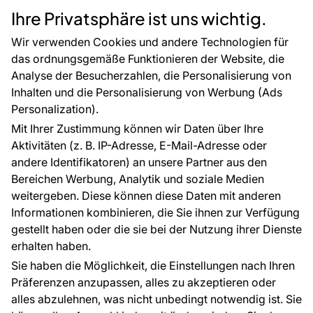
Rücksendung von Waren
Selbstklebende Folien
Ihre Privatsphäre ist uns wichtig.
CE-Zertifizierung
Zubehör
Großhandel
Tapetenmuster
Wir verwenden Cookies und andere Technologien für
Raumvisualisierung
das ordnungsgemäße Funktionieren der Website, die
Analyse der Besucherzahlen, die Personalisierung von
FÜR SIE
ÜBER DAS UNTERNEHMEN
Inhalten und die Personalisierung von Werbung (Ads
Blog
Über uns
Personalization).
Referenzen
Mit Ihrer Zustimmung können wir Daten über Ihre
EU-Projekte
Aktivitäten (z. B. IP-Adresse, E-Mail-Adresse oder
Ratschläge und Tipps
andere Identifikatoren) an unsere Partner aus den
FAQ
Bereichen Werbung, Analytik und soziale Medien
weitergeben. Diese können diese Daten mit anderen
Informationen kombinieren, die Sie ihnen zur Verfügung
Kontakt
gestellt haben oder die sie bei der Nutzung ihrer Dienste
Haben Sie Fragen? Wir helfen Ihnen gerne weiter
erhalten haben.
und beraten Sie persönlich.
Sie haben die Möglichkeit, die Einstellungen nach Ihren
+49 781 95633072
Präferenzen anzupassen, alles zu akzeptieren oder
alles abzulehnen, was nicht unbedingt notwendig ist. Sie
service@tapeteneshop.de