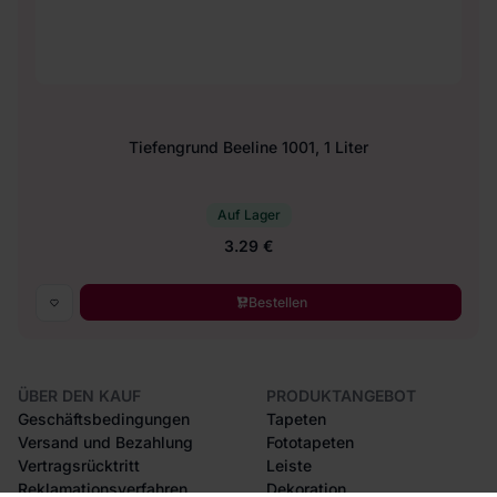
Tiefengrund Beeline 1001, 1 Liter
Auf Lager
3.29 €
Bestellen
ÜBER DEN KAUF
PRODUKTANGEBOT
Geschäftsbedingungen
Tapeten
Versand und Bezahlung
Fototapeten
Vertragsrücktritt
Leiste
Reklamationsverfahren
Dekoration