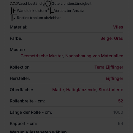
Waschbeständig
Gute Lichtbeständigkeit
Wand einkleistern
Versetzter Ansatz
Restlos trocken abziehbar
Material:
Vlies
Farbe:
Beige
,
Grau
Muster:
Geometrische Muster
,
Nachahmung von Materialien
Kollektion:
Terra Eijffinger
Hersteller:
Eijffinger
Oberfläche:
Matte
,
Halbglänzende
,
Strukturierte
Rollenbreite - cm:
52
Länge der Rolle - cm:
1000
Rapport - cm:
64
Warum Vliestapeten wählen