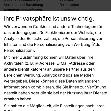
Versand und Bezahlung
Fototapeten
Reklamationsverfahren
Leiste
Rücksendung von Waren
Dekoration
Ihre Privatsphäre ist uns wichtig.
CE-Zertifizierung
Selbstklebende Folien
Großhandel
Zubehör
Wir verwenden Cookies und andere Technologien für
Raumvisualisierung
Tapetenmuster
das ordnungsgemäße Funktionieren der Website, die
Analyse der Besucherzahlen, die Personalisierung von
FÜR SIE
ÜBER DAS UNTERNEHMEN
Inhalten und die Personalisierung von Werbung (Ads
Blog
Über uns
Personalization).
Referenzen
Mit Ihrer Zustimmung können wir Daten über Ihre
EU-Projekte
Aktivitäten (z. B. IP-Adresse, E-Mail-Adresse oder
Ratschläge und Tipps
andere Identifikatoren) an unsere Partner aus den
FAQ
Bereichen Werbung, Analytik und soziale Medien
weitergeben. Diese können diese Daten mit anderen
Informationen kombinieren, die Sie ihnen zur Verfügung
Kontakt
gestellt haben oder die sie bei der Nutzung ihrer Dienste
Haben Sie Fragen? Wir helfen Ihnen gerne weiter
erhalten haben.
und beraten Sie persönlich.
Sie haben die Möglichkeit, die Einstellungen nach Ihren
+49 781 95633072