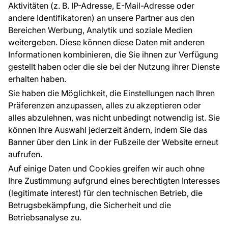
Aktivitäten (z. B. IP-Adresse, E-Mail-Adresse oder
Ratschläge und Tipps
andere Identifikatoren) an unsere Partner aus den
FAQ
Bereichen Werbung, Analytik und soziale Medien
weitergeben. Diese können diese Daten mit anderen
Informationen kombinieren, die Sie ihnen zur Verfügung
Kontakt
gestellt haben oder die sie bei der Nutzung ihrer Dienste
Haben Sie Fragen? Wir helfen Ihnen gerne weiter
erhalten haben.
und beraten Sie persönlich.
Sie haben die Möglichkeit, die Einstellungen nach Ihren
+49 781 95633072
Präferenzen anzupassen, alles zu akzeptieren oder
alles abzulehnen, was nicht unbedingt notwendig ist. Sie
service@tapeteneshop.de
können Ihre Auswahl jederzeit ändern, indem Sie das
Banner über den Link in der Fußzeile der Website erneut
aufrufen.
Zahlungsarten:
Auf einige Daten und Cookies greifen wir auch ohne
Die Zahlungen werden geleistet von:
Ihre Zustimmung aufgrund eines berechtigten Interesses
(legitimate interest) für den technischen Betrieb, die
Betrugsbekämpfung, die Sicherheit und die
Betriebsanalyse zu.
Schutz personenbezogener Daten
Cookies