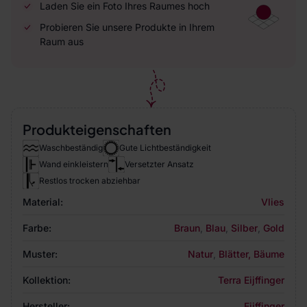
Laden Sie ein Foto Ihres Raumes hoch
Probieren Sie unsere Produkte in Ihrem
Raum aus
Produkteigenschaften
Waschbeständig
Gute Lichtbeständigkeit
Wand einkleistern
Versetzter Ansatz
Restlos trocken abziehbar
Material:
Vlies
Farbe:
Braun
,
Blau
,
Silber
,
Gold
Muster:
Natur
,
Blätter, Bäume
Kollektion:
Terra Eijffinger
Hersteller:
Eijffinger