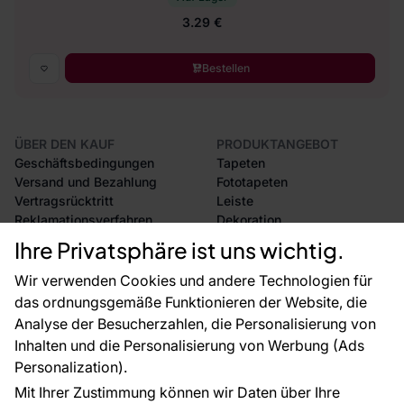
3.29 €
Bestellen
ÜBER DEN KAUF
PRODUKTANGEBOT
Geschäftsbedingungen
Tapeten
Versand und Bezahlung
Fototapeten
Vertragsrücktritt
Leiste
Reklamationsverfahren
Dekoration
Rücksendung von Waren
Selbstklebende Folien
Ihre Privatsphäre ist uns wichtig.
CE-Zertifizierung
Zubehör
Großhandel
Tapetenmuster
Wir verwenden Cookies und andere Technologien für
Raumvisualisierung
das ordnungsgemäße Funktionieren der Website, die
Analyse der Besucherzahlen, die Personalisierung von
FÜR SIE
ÜBER DAS UNTERNEHMEN
Inhalten und die Personalisierung von Werbung (Ads
Blog
Über uns
Personalization).
Referenzen
Mit Ihrer Zustimmung können wir Daten über Ihre
EU-Projekte