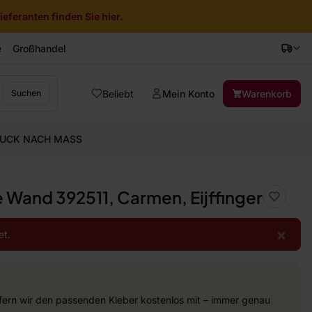
eferanten finden Sie hier.
e
Großhandel
Beliebt
Mein Konto
Warenkorb
Suchen
UCK NACH MASS
e Wand 392511, Carmen, Eijffinger
×
et.
efern wir den passenden Kleber kostenlos mit – immer genau