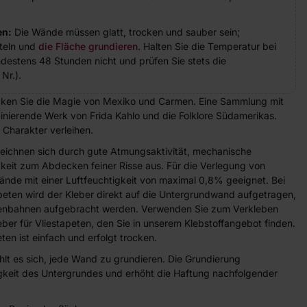
en:
Die Wände müssen glatt, trocken und sauber sein;
teln und
die Fläche grundieren
. Halten Sie die Temperatur bei
indestens 48 Stunden nicht und prüfen Sie stets die
Nr.).
ken Sie die Magie von Mexiko und Carmen. Eine Sammlung mit
nierende Werk von Frida Kahlo und die Folklore Südamerikas.
 Charakter verleihen.
zeichnen sich durch gute Atmungsaktivität, mechanische
gkeit zum Abdecken feiner Risse aus. Für die Verlegung von
ände mit einer Luftfeuchtigkeit von maximal 0,8% geeignet. Bei
peten wird der Kleber direkt auf die Untergrundwand aufgetragen,
etenbahnen aufgebracht werden. Verwenden Sie zum Verkleben
eber für Vliestapeten, den Sie in unserem Klebstoffangebot finden.
ten ist einfach und erfolgt trocken.
lt es sich, jede Wand zu grundieren. Die Grundierung
higkeit des Untergrundes und erhöht die Haftung nachfolgender