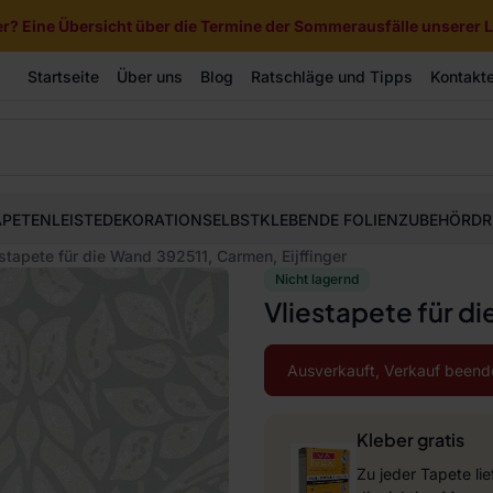
? Eine Übersicht über die Termine der Sommerausfälle unserer Li
Startseite
Über uns
Blog
Ratschläge und Tipps
Kontakt
APETEN
LEISTE
DEKORATION
SELBSTKLEBENDE FOLIEN
ZUBEHÖR
DR
stapete für die Wand 392511, Carmen, Eijffinger
Nicht lagernd
Vliestapete für di
Ausverkauft, Verkauf beend
Kleber gratis
Zu jeder Tapete li