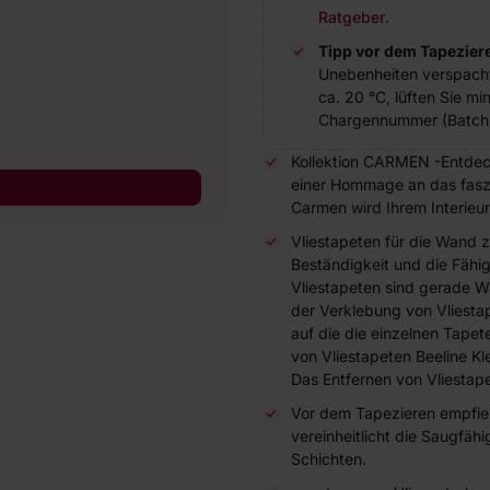
Ratgeber
.
Tipp vor dem Tapezier
Unebenheiten verspach
ca. 20 °C, lüften Sie m
Chargennummer (Batch 
Kollektion CARMEN -Entdec
einer Hommage an das faszi
Carmen wird Ihrem Interieur
Vliestapeten für die Wand 
Beständigkeit und die Fähi
Vliestapeten sind gerade W
der Verklebung von Vliesta
auf die die einzelnen Tap
von Vliestapeten Beeline Kl
Das Entfernen von Vliestape
Vor dem Tapezieren empfieh
vereinheitlicht die Saugfä
Schichten.