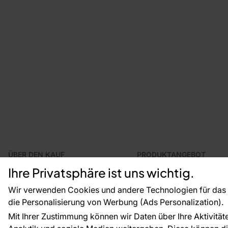
ÜBER DEN KAUF
PRODUKTANGEBOT
Geschäftsbedingungen
Tapeten
Ihre Privatsphäre ist uns wichtig.
Versand und Bezahlung
Fototapeten
Vertragsrücktritt
Leiste
Wir verwenden Cookies und andere Technologien für das o
Reklamationsverfahren
Dekoration
die Personalisierung von Werbung (Ads Personalization).
Rücksendung von Waren
Selbstklebende Folien
Mit Ihrer Zustimmung können wir Daten über Ihre Aktivität
CE-Zertifizierung
Zubehör