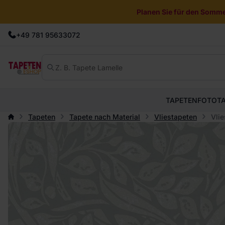
Planen Sie für den Sommer
+49 781 95633072
TAPETEN
FOTOT
Tapeten
Tapete nach Material
Vliestapeten
Vlie