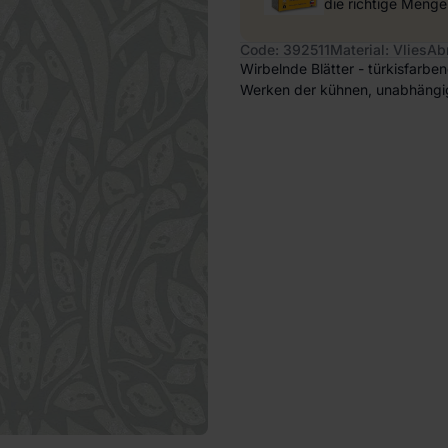
die richtige Menge
Code: 392511
Material: Vlies
Ab
Wirbelnde Blätter - türkisfarben
Werken der kühnen, unabhängigen 