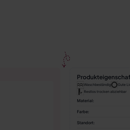
Produkteigenscha
Waschbeständig
Gute Li
Restlos trocken abziehbar
Material:
Farbe:
Standort: