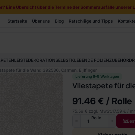
? Eine Übersicht über die Termine der Sommerausfälle unserer Li
Startseite
Über uns
Blog
Ratschläge und Tipps
Kontakt
APETEN
LEISTE
DEKORATION
SELBSTKLEBENDE FOLIEN
ZUBEHÖR
DR
stapete für die Wand 392536, Carmen, Eijffinger
Lieferung 6–9 Werktagen
Vliestapete für d
91.46 € / Rolle
75.59 € zzgl. MwSt.
17.59 € / m
Rolle
Bes
Kleber gratis