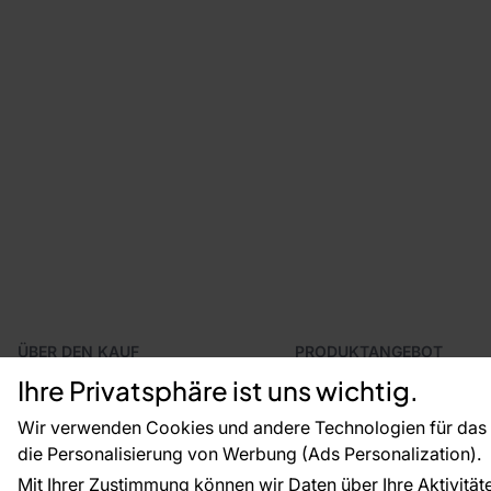
ÜBER DEN KAUF
PRODUKTANGEBOT
Geschäftsbedingungen
Tapeten
Ihre Privatsphäre ist uns wichtig.
Versand und Bezahlung
Fototapeten
Vertragsrücktritt
Leiste
Wir verwenden Cookies und andere Technologien für das o
Reklamationsverfahren
Dekoration
die Personalisierung von Werbung (Ads Personalization).
Rücksendung von Waren
Selbstklebende Folien
Mit Ihrer Zustimmung können wir Daten über Ihre Aktivität
CE-Zertifizierung
Zubehör