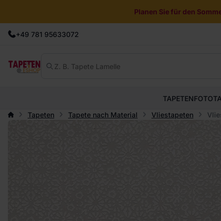
Planen Sie für den Sommer
+49 781 95633072
TAPETEN
FOTOT
Tapeten
Tapete nach Material
Vliestapeten
Vlie