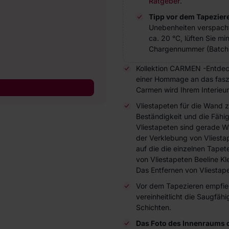
Ratgeber
.
Tipp vor dem Tapezier
Unebenheiten verspach
ca. 20 °C, lüften Sie m
Chargennummer (Batch 
Kollektion CARMEN -Entdec
einer Hommage an das faszi
Carmen wird Ihrem Interieur
Vliestapeten für die Wand 
Beständigkeit und die Fähi
Vliestapeten sind gerade W
der Verklebung von Vliesta
auf die die einzelnen Tap
von Vliestapeten Beeline Kl
Das Entfernen von Vliestape
Vor dem Tapezieren empfieh
vereinheitlicht die Saugfä
Schichten.
Das Foto des Innenraums 