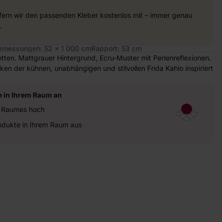
efern wir den passenden Kleber kostenlos mit – immer genau
.
bmessungen: 52 x 1 000 cm
Rapport: 53 cm
tten. Mattgrauer Hintergrund, Ecru-Muster mit Perlenreflexionen.
rken der kühnen, unabhängigen und stilvollen Frida Kahlo inspiriert
e in Ihrem Raum an
es Raumes hoch
rodukte in Ihrem Raum aus