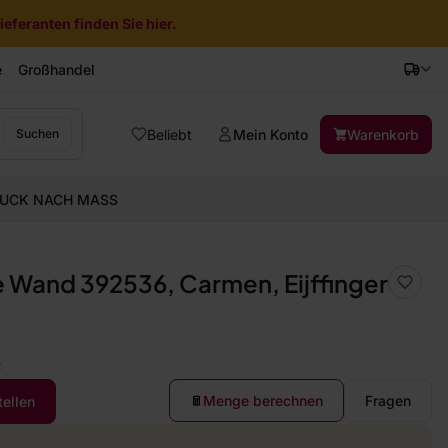
eferanten finden Sie hier.
e
Großhandel
Beliebt
Mein Konto
Warenkorb
Suchen
UCK NACH MASS
ie Wand 392536, Carmen, Eijffinger
2
Menge berechnen
Fragen
tellen