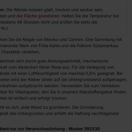
en:
Die Wände müssen glatt, trocken und sauber sein;
teln und
die Fläche grundieren
. Halten Sie die Temperatur bei
indestens 48 Stunden nicht und prüfen Sie stets die
Nr.).
ken Sie die Magie von Mexiko und Carmen. Eine Sammlung mit
nierende Werk von Frida Kahlo und die Folklore Südamerikas.
 Charakter verleihen.
zeichnen sich durch gute Atmungsaktivität, mechanische
gkeit zum Abdecken feiner Risse aus. Für die Verlegung von
ände mit einer Luftfeuchtigkeit von maximal 0,8% geeignet. Bei
peten wird der Kleber direkt auf die Untergrundwand aufgetragen,
etenbahnen aufgebracht werden. Verwenden Sie zum Verkleben
eber für Vliestapeten, den Sie in unserem Klebstoffangebot finden.
ten ist einfach und erfolgt trocken.
lt es sich, jede Wand zu grundieren. Die Grundierung
higkeit des Untergrundes und erhöht die Haftung nachfolgender
dient nur zur Veranschaulichung - Muster 392530