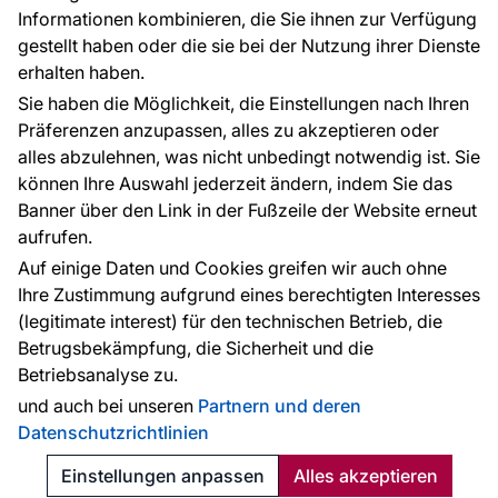
Informationen kombinieren, die Sie ihnen zur Verfügung
Kontakt
gestellt haben oder die sie bei der Nutzung ihrer Dienste
Haben Sie Fragen? Wir helfen Ihnen gerne weiter
erhalten haben.
und beraten Sie persönlich.
Sie haben die Möglichkeit, die Einstellungen nach Ihren
+49 781 95633072
Präferenzen anzupassen, alles zu akzeptieren oder
alles abzulehnen, was nicht unbedingt notwendig ist. Sie
service@tapeteneshop.de
können Ihre Auswahl jederzeit ändern, indem Sie das
Banner über den Link in der Fußzeile der Website erneut
aufrufen.
Zahlungsarten:
Auf einige Daten und Cookies greifen wir auch ohne
Die Zahlungen werden geleistet von:
Ihre Zustimmung aufgrund eines berechtigten Interesses
(legitimate interest) für den technischen Betrieb, die
Betrugsbekämpfung, die Sicherheit und die
Betriebsanalyse zu.
Schutz personenbezogener Daten
Cookies
und auch bei unseren
Partnern und deren
Datenschutzrichtlinien
© 2010 - 2026
Tapeteneshop
. Alle Rechte vorbehalten.
Created:
Reklalink s.r.o.
Einstellungen anpassen
Alles akzeptieren