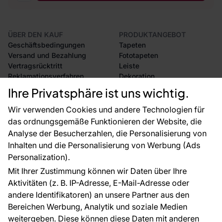
ÜBER DEN KAUF
PRODUKTANGEBOT
Geschäftsbedingungen
Tapeten
Versand und Bezahlung
Fototapeten
Vertragsrücktritt
Leiste
Reklamationsverfahren
Dekoration
Rücksendung von Waren
Selbstklebende Folien
Ihre Privatsphäre ist uns wichtig.
CE-Zertifizierung
Zubehör
Großhandel
Tapetenmuster
Wir verwenden Cookies und andere Technologien für
Raumvisualisierung
das ordnungsgemäße Funktionieren der Website, die
Analyse der Besucherzahlen, die Personalisierung von
FÜR SIE
ÜBER DAS UNTERNEHMEN
Inhalten und die Personalisierung von Werbung (Ads
Blog
Über uns
Personalization).
Referenzen
Mit Ihrer Zustimmung können wir Daten über Ihre
EU-Projekte
Aktivitäten (z. B. IP-Adresse, E-Mail-Adresse oder
Ratschläge und Tipps
andere Identifikatoren) an unsere Partner aus den
FAQ
Bereichen Werbung, Analytik und soziale Medien
weitergeben. Diese können diese Daten mit anderen