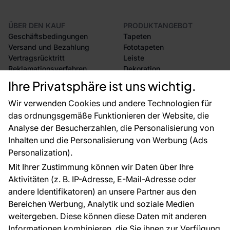
ÜBER DEN KAUF
PRODUKTANGEBOT
Geschäftsbedingungen
Tapeten
Versand und Bezahlung
Fototapeten
Vertragsrücktritt
Leiste
Reklamationsverfahren
Dekoration
Rücksendung von Waren
Selbstklebende Folien
Ihre Privatsphäre ist uns wichtig.
CE-Zertifizierung
Zubehör
Großhandel
Tapetenmuster
Wir verwenden Cookies und andere Technologien für
Raumvisualisierung
das ordnungsgemäße Funktionieren der Website, die
Analyse der Besucherzahlen, die Personalisierung von
FÜR SIE
ÜBER DAS UNTERNEHMEN
Inhalten und die Personalisierung von Werbung (Ads
Blog
Über uns
Personalization).
Referenzen
Mit Ihrer Zustimmung können wir Daten über Ihre
EU-Projekte
Aktivitäten (z. B. IP-Adresse, E-Mail-Adresse oder
Ratschläge und Tipps
andere Identifikatoren) an unsere Partner aus den
FAQ
Bereichen Werbung, Analytik und soziale Medien
weitergeben. Diese können diese Daten mit anderen
Informationen kombinieren, die Sie ihnen zur Verfügung